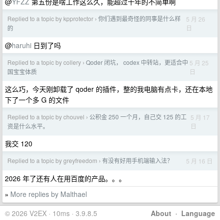
@
YFZZ
第五份是啥工作这么久，能超过十年的不简单啊
Replied to a topic by kpprotector
你们遇到最奇怪的同事是什么样
5 月 26
›
日
的
@
haruhi
日到了吗
Replied to a topic by collery
Qoder 闭坑， codex 中转站，更适合中
5 月 25
›
日
国宝宝体质
这么巧，今天刚卸载了 qoder 的插件，整的我电脑有点卡，还在本地
下了一个多 G 的文件
Replied to a topic by chouvel
公积金 250 一个月，自己交 125 的工
5 月 17
›
日
资是什么水平。
我交 120
Replied to a topic by greyfreedom
有没有好用手机端输入法？
5 月 16 日
›
2026 年了还有人在用百度的产品。。。
More replies by Malthael
»
© 2026 V2EX · 10ms · 3.9.8.5
About
·
Language