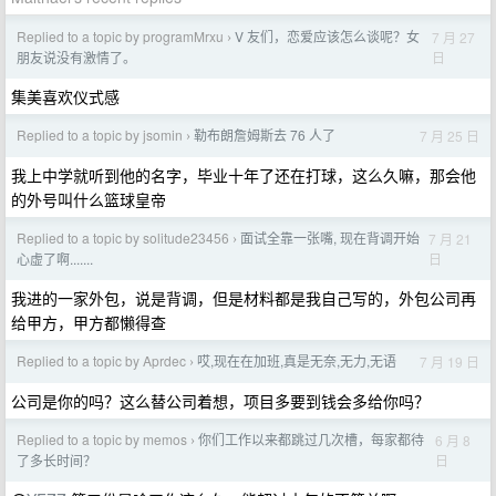
Replied to a topic by programMrxu
V 友们，恋爱应该怎么谈呢？女
7 月 27
›
日
朋友说没有激情了。
集美喜欢仪式感
Replied to a topic by jsomin
勒布朗詹姆斯去 76 人了
7 月 25 日
›
我上中学就听到他的名字，毕业十年了还在打球，这么久嘛，那会他
的外号叫什么篮球皇帝
Replied to a topic by solitude23456
面试全靠一张嘴, 现在背调开始
7 月 21
›
日
心虚了啊.......
我进的一家外包，说是背调，但是材料都是我自己写的，外包公司再
给甲方，甲方都懒得查
Replied to a topic by Aprdec
哎,现在在加班,真是无奈,无力,无语
7 月 19 日
›
公司是你的吗？这么替公司着想，项目多要到钱会多给你吗？
Replied to a topic by memos
你们工作以来都跳过几次槽，每家都待
6 月 8
›
日
了多长时间？