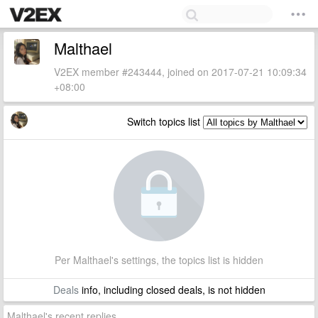
Malthael
V2EX member #243444, joined on 2017-07-21 10:09:34
+08:00
Switch topics list
Per Malthael's settings, the topics list is hidden
Deals
info, including closed deals, is not hidden
Malthael's recent replies