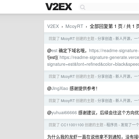
V2EX
McoyRT
全部回复第 1 页 / 共 1 
›
›
回复了
McoyRT
创建的主题
分享创造
新人开源，一个签
›
›
@
est
确定下域名哦，
https://readme-signature
![est](
https://readme-signature-generate.verce
signature=est&font=refined&color=blac
回复了
McoyRT
创建的主题
分享创造
新人开源，一个签
›
›
@
JingXiao
感谢提供参考！
回复了
McoyRT
创建的主题
分享创造
新人开源，一个签
›
›
@
yuhuai66666
感谢建议，后续会往这个方向优
回复了
CC11001100
创建的主题
程序员
发现了一个
›
›
为什么我的龙虾一直在说他拿不到通知，没有接收