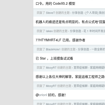
口令。用的 CodeX5.2 模型
回复了
SteveT
创建的主题
分享创造
[个人项目] 我
›
›
机器人的痕迹还是有点明显的，有点公式地“回复
回复了
lakex
创建的主题
分享创造
花 1 年时间开发
›
›
77HTYMHRT4LF 已用，感谢作者
回复了
BlackHole1
创建的主题
分享创造
一款全新的
›
›
已 Star ，上班摸鱼试试看
回复了
McoyRT
创建的主题
宽带症候群
家庭网络疑
›
›
感谢以上各位大神的解答，家庭运维工程师之路
回复了
McoyRT
创建的主题
宽带症候群
家庭网络疑
›
›
@
orionl
好的，感谢！
回复了
McoyRT
创建的主题
宽带症候群
家庭网络疑
›
›