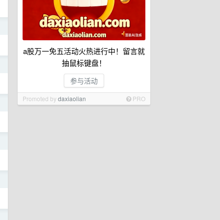
日
a股万一免五活动火热进行中！留言就
抽鼠标键盘！
日
参与活动
Promoted by
daxiaolian
PRO
日
日
日
日