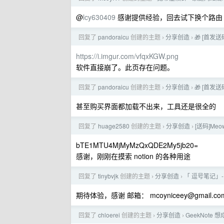
@
lcy630409
感谢提供经验，回去试下换个路由
回复了
pandoraicu
创建的主题
分享创造
🎁 [首发
›
›
https://i.imgur.com/vfqxKGW.png
软件直接崩了。此页存在问题。
回复了
pandoraicu
创建的主题
分享创造
🎁 [首发
›
›
甚至购买界面都加载不出来，工具还是很全的
回复了
huage2580
创建的主题
分享创造
[送码]Me
›
›
bTE1MTU4MjMyMzQxQDE2My5jb20=
感谢，刚刚在摸索 notion 的各种用途
回复了
tinybvjk
创建的主题
分享创造
「 逗号笔记」- 
›
›
期待体验，感谢 邮箱：
mcoyniceey@gmail.co
回复了
chloerei
创建的主题
分享创造
GeekNot
›
›