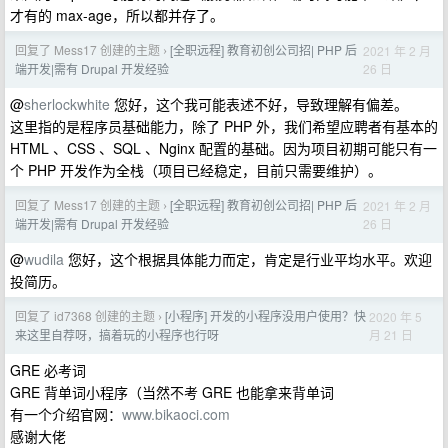
才有的 max-age，所以都并存了。
回复了 Mess17 创建的主题
[全职远程] 教育初创公司招| PHP 后
2021 年 2 月
›
26 日
端开发|需有 Drupal 开发经验
@
sherlockwhite
您好，这个我可能表述不好，导致理解有偏差。
这里指的是程序员基础能力，除了 PHP 外，我们希望应聘者有基本的
HTML 、CSS 、SQL 、Nginx 配置的基础。因为项目初期可能只有一
个 PHP 开发作为全栈（项目已经稳定，目前只需要维护）。
回复了 Mess17 创建的主题
[全职远程] 教育初创公司招| PHP 后
2021 年 2 月
›
26 日
端开发|需有 Drupal 开发经验
@
wudila
您好，这个根据具体能力而定，肯定是行业平均水平。欢迎
投简历。
回复了 id7368 创建的主题
[小程序] 开发的小程序没用户使用？快
2020 年 5
›
月 21 日
来这里自荐呀，搞着玩的小程序也行呀
GRE 必考词
GRE 背单词小程序（当然不考 GRE 也能拿来背单词
有一个介绍官网：
www.bikaoci.com
感谢大佬