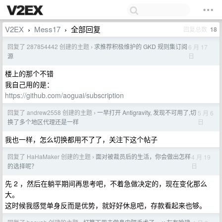
V2EX
Mess17
全部回复
回复总数
18
›
›
回复了 287854442 创建的主题
求推荐积极维护的 GKD 规则集订阅
6 月 17
›
日
源
楼上的那个不错
我自己用的是：
https://github.com/aoguai/subscription
回复了 andrew2558 创建的主题
一早打开 Antigravity, 发现不可用了,切
5 月 6
›
日
换了多个地区代理还是一样
我也一样，怎么切换都用不了了，关注下这个帖子
回复了 HaHaMaker 创建的主题
面对被裁员后的生活，你会做出怎样
4 月 19
›
日
的选择呢？
先 2 ，然后在躺平期间再思考吧，不着急做决定的，现在变化那么
大。
这时候我感觉单身反而是优势，就好好休息吧，存款看起来也够。