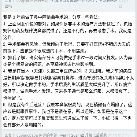
回复了 booyah 创建的主题
打算下周去做鼻中隔手术了， v 友有啥建
4 月 8
›
日
议吗
我是 3 年前做了鼻中隔偏曲手术的，分享一些看法：
1. 上面网友们说的都对，如果你是非手术的治疗方法都试过了，包括
规律用药及规律洗鼻都试过了，还是不行的，再去考虑手术。我就是
这样。
2. 手术都会有风险，但我倾向于觉得，只要在好医院+不错的大夫的
前提下，应该是个很成熟的手术，不用焦虑。
3. 据我了解，确实有部分人可能做完手术过一段时间又复发。因为鼻
炎是个很复杂的问题，甚至精神状态也会影响到。
4. 我是在当地（天津）头部三甲医院做的，3 天出院，我之前的病症
是长期鼻塞/很容易打喷嚏/容易有鼻涕，进而导致偶发头疼和睡眠不太
好，所以决定做手术的。手术后我的生活质量大幅提升了，所以病症
都没了。做完手术才发现，原来鼻子通气是那么舒服，人都清爽了，
也清醒了。
5. 但是我有个后遗症！我原本鼻梁很高的，现在稍微有点塌陷了，这
应该是概率性事件，我也不是很在意，所以还好。如果是在意这个
的，定方案前可以多反复和医生沟通或去了解一下，小红书搜一下也
会有部分人是塌陷的。
回复了 guoguobaba 创建的主题
win11 2024h2 升级以后系统
2025 年 2 月
›