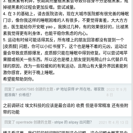
3. 褪黑素有利弊，长期高剂量褪黑素会导致你自身不分泌褪黑素，戒
掉褪黑素的过程会更加反噬。尝试减量。
4. 在 3 的基础上，请去医院咨询，现在大城市医院都有很完善的睡眠
门诊，像你我这样的睡眠困难的人有很多，不要觉得害羞，大大方方
去，医生能给你开安眠 yao 。我换过几种，有的效果很好的，比褪黑
素我觉得更有利身体，也能平稳你焦虑的内心。
5. 运动有时候可能适得其反，所有楼上的朋友回答都没有提到一个
[皮质醇] 问题，你可以小红书搜下，这个也是睡不着的元凶，运动过
量会导致皮质醇爆发，皮质醇只能在睡眠中得到修复。可以尝试喝苹
果醋或相关一些东西。所以这也是楼上朋友提到用爬山什么代替乒乓
球的原因，改为一些较缓和的有氧运动，且爬山有大量外界因素能刺
激你感官，更利于晚上睡眠。
希望能帮助到你。
回复了 as9567585 创建的主题
IP 地址获得 IP 所在地，哪家数
2022 年 9 月
›
8 日
据准确？价格低？
之前调研过 埃文科技的应该是最合适的 收费 但是非常精准 还有些附
带的功能
回复了 opentrade 创建的主题
stripe 的 alipay 出问题？
2021 年 4 月 13 日
›
楼主看这里，我们前段时间刚好碰到这个问题，这个问题大概率是由