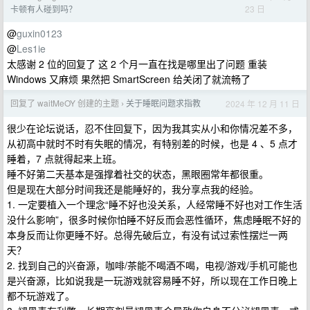
23 日
卡顿有人碰到吗？
@
guxin0123
@
Les1ie
太感谢 2 位的回复了 这 2 个月一直在找是哪里出了问题 重装
Windows 又麻烦 果然把 SmartScreen 给关闭了就流畅了
回复了 waitMeOY 创建的主题
关于睡眠问题求指教
2024 年 12 月 11 日
›
很少在论坛说话，忍不住回复下，因为我其实从小和你情况差不多，
从初高中就时不时有失眠的情况，有特别差的时候，也是 4 、5 点才
睡着，7 点就得起来上班。
睡不好第二天基本是强撑着社交的状态，黑眼圈常年都很重。
但是现在大部分时间我还是能睡好的，我分享点我的经验。
1. 一定要植入一个理念“睡不好也没关系，人经常睡不好也对工作生活
没什么影响”，很多时候你怕睡不好反而会恶性循环，焦虑睡眠不好的
本身反而让你更睡不好。总得先破后立，有没有试过索性摆烂一两
天？
2. 找到自己的兴奋源，咖啡/茶能不喝酒不喝，电视/游戏/手机可能也
是兴奋源，比如说我是一玩游戏就容易睡不好，所以现在工作日晚上
都不玩游戏了。