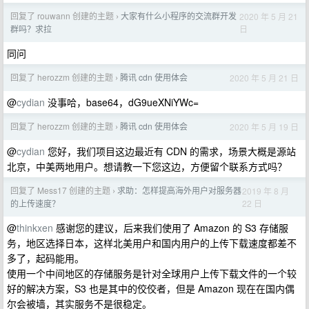
回复了 rouwann 创建的主题
大家有什么小程序的交流群开发
2020 年 5 月 21
›
日
群吗？求拉
同问
回复了 herozzm 创建的主题
腾讯 cdn 使用体会
2020 年 5 月 21 日
›
@
cydian
没事哈，base64，dG9ueXNiYWc=
回复了 herozzm 创建的主题
腾讯 cdn 使用体会
2020 年 5 月 19 日
›
@
cydian
您好，我们项目这边最近有 CDN 的需求，场景大概是源站
北京，中美两地用户。想请教一下您这边，方便留个联系方式吗？
回复了 Mess17 创建的主题
求助：怎样提高海外用户对服务器
2019 年 8 月
›
22 日
的上传速度？
@
thinkxen
感谢您的建议，后来我们使用了 Amazon 的 S3 存储服
务，地区选择日本，这样北美用户和国内用户的上传下载速度都差不
多了，起码能用。
使用一个中间地区的存储服务是针对全球用户上传下载文件的一个较
好的解决方案，S3 也是其中的佼佼者，但是 Amazon 现在在国内偶
尔会被墙，其实服务不是很稳定。