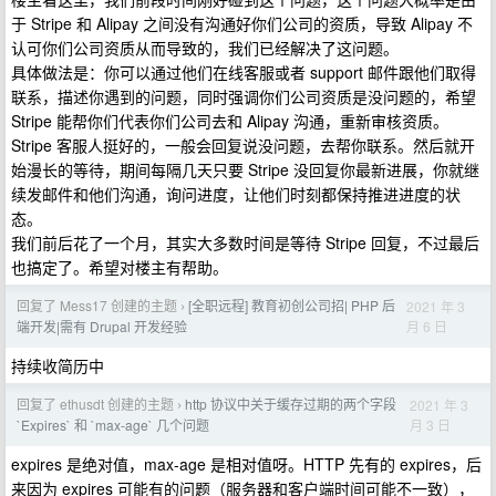
于 Stripe 和 Alipay 之间没有沟通好你们公司的资质，导致 Alipay 不
认可你们公司资质从而导致的，我们已经解决了这问题。
具体做法是：你可以通过他们在线客服或者 support 邮件跟他们取得
联系，描述你遇到的问题，同时强调你们公司资质是没问题的，希望
Stripe 能帮你们代表你们公司去和 Alipay 沟通，重新审核资质。
Stripe 客服人挺好的，一般会回复说没问题，去帮你联系。然后就开
始漫长的等待，期间每隔几天只要 Stripe 没回复你最新进展，你就继
续发邮件和他们沟通，询问进度，让他们时刻都保持推进进度的状
态。
我们前后花了一个月，其实大多数时间是等待 Stripe 回复，不过最后
也搞定了。希望对楼主有帮助。
回复了 Mess17 创建的主题
[全职远程] 教育初创公司招| PHP 后
2021 年 3
›
月 6 日
端开发|需有 Drupal 开发经验
持续收简历中
回复了 ethusdt 创建的主题
http 协议中关于缓存过期的两个字段
2021 年 3
›
月 3 日
`Expires` 和 `max-age` 几个问题
expires 是绝对值，max-age 是相对值呀。HTTP 先有的 expires，后
来因为 expires 可能有的问题（服务器和客户端时间可能不一致），