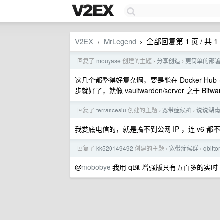
V2EX
MrLegend
全部回复第 1 页 / 共 1
›
›
回复了
mouyase
创建的主题
分享创造
更简单的部署 
›
›
这几个都整得好复杂啊，要是能在 Docker H
步就好了，就像 vaultwarden/server 之于 Bitwa
回复了
terrancesiu
创建的主题
宽带症候群
说说湖南
›
›
我娄底电信的，就是搞不到公网 IP ，连 v6 都
回复了
kk520149492
创建的主题
宽带症候群
qbit
›
›
@
mobobye
我用 qBit 增强版只有五百多的实时 