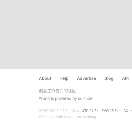
About
·
Help
·
Advertise
·
Blog
·
API
创意工作者们的社区
World is powered by solitude
VERSION: 3.9.8.5 · 12ms ·
UTC 21:54
·
PVG 05:54
·
LAX 1
♥ Do have faith in what you're doing.