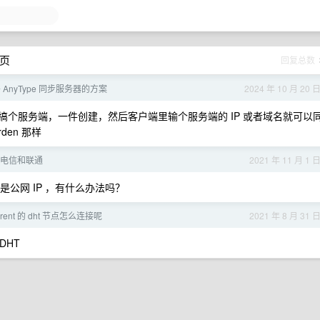
 页
回复总数
AnyType 同步服务器的方案
2024 年 10 月 20 
ub 搞个服务端，一件创建，然后客户端里输个服务端的 IP 或者域名就可以
rden 那样
电信和联通
2021 年 11 月 1 
不是公网 IP ，有什么办法吗？
torrent 的 dht 节点怎么连接呢
2021 年 8 月 31 
DHT