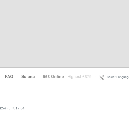
·
FAQ
·
Solana
·
963 Online
Highest 6679
·
Select Languag
4:54
·
JFK 17:54