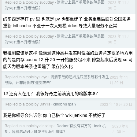
Replied to a topic by sud0day
滴滴史上最严重服务故障是因
2023 年 11 月
›
30 日
为“k8s”版本升级错误？
的东西是存在 pv 里 也就是 pv 也都重建了 业务重启后面对全国服务
重新 init cache 不亚于一次大规模 ddos 导致大量服务不正常
Replied to a topic by sud0day
滴滴史上最严重服务故障是因
2023 年 11 月
›
30 日
为“k8s”版本升级错误？
我推测应该是这样 像滴滴这种高并发实时性强的业务肯定很多地方用
的的是内存 cache 12 升 20 一开始服务起不来 修复起来后发现 sc 可
能因为版本关系也重建了 缓存持久化
Replied to a topic by ucyo
滴滴事故的起因是底层系统软件发生
2023 年 11
›
月 29 日
故障，并非网传的“遭受攻击”
12 还有人在用？ 我很好奇之前滴滴用的啥版本.8?
Replied to a topic by Dav1s
cmdb vs rpa ?
2023 年 10 月 20 日
›
我是你领导会告诉你 你自己搭个 wiki jenkins 不就好了
Replied to a topic by einsdisp
Docker 有没有官方的 Hook 机
2023 年 8
›
月 30 日
制，容器启动时可触发主机运行脚本？