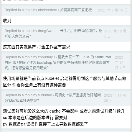
Replied to a topic by abcfreedom
如何高情商回复老板
2025 年 7 月 16 日
›
收到
Replied to a topic by dongGwo
「云手机」刚启动的项目，想
2023 年 12 月
›
5 日
听听大家怎么看？
这东西其实就黑产 打金工作室有需求
Replied to a topic by zhoudaiyu
请教大家一下： K8s 的 Static Pod
2023
›
年 12
的使用场景除了作为 bootstrap 集群的某些特殊组件的容器化部署方
月 1 日
式，还有哪些常见使用场景？
使用场景就是当前节点 kubelet 启动就得用到这个服务与其他节点做
区分 你看你业务上有没有这种需要
Replied to a topic by sud0day
滴滴史上最严重服务故障是因
2023 年 11 月
›
30 日
为“k8s”版本升级错误？
测试集群可能没这么大的 cache 不会影响 或者之前测试升级时候升
sc 本来是在后边的版本进行 需要对
pv 数据备份 误操作直接干上去导致数据都丢了