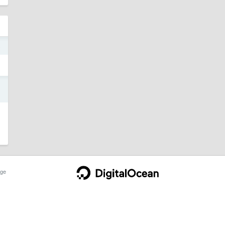
5
3
ge