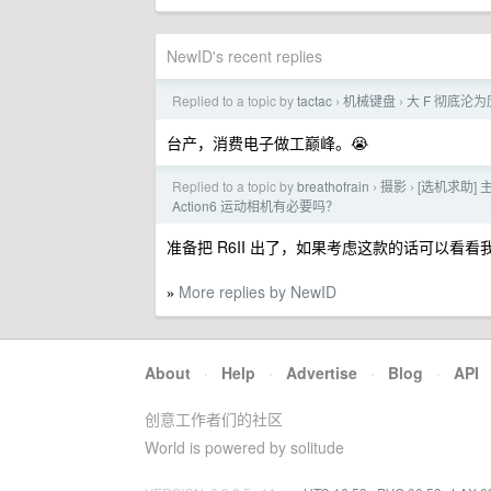
NewID's recent replies
Replied to a topic by
tactac
机械键盘
大 F 彻底沦
›
›
台产，消费电子做工巅峰。😭
Replied to a topic by
breathofrain
摄影
[选机求助] 主
›
›
Action6 运动相机有必要吗？
准备把 R6II 出了，如果考虑这款的话可以看看
More replies by NewID
»
About
·
Help
·
Advertise
·
Blog
·
API
创意工作者们的社区
World is powered by solitude