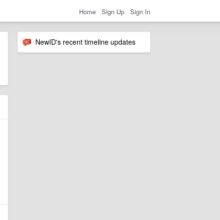
Home
Sign Up
Sign In
NewID's recent timeline updates