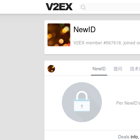
NewID
V2EX member #567618, joined on
NewID
提问
技术
Per NewID's 
Deals
info,