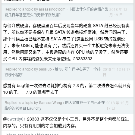
Replied to a topic by assassindotcom
市面上什么样的存储产品
2018 年 12
›
月 19 日
能几百年甚至更久的无损保存数据？
存储介质硬盘，存硬盘里百年后发现当年的硬盘 SATA 线已经没有卖
了，所以你还要多保存几根 SATA 线避免损坏腐蚀，然后问题来了，
那个时候主板已经不支持 SATA 串口了(这里说用 USB 转的就别说
了，未来 USB 可能也没有了)，然后还要买一个主板避免未来无法使
用，然后问题又来了，主板适配的内存 CPU 啥的早没了，然后还要
买 CPU 内存啥的避免未来无法使用。23333333
Replied to a topic by passluo
给 38 号车评中心弄了一个排
2018 年 12 月 17
›
日
行榜小程序
感觉有 bug!第一次进去油耗排行榜有 7.3 的，第二次进去怎么就只有
10 的了。。7.3 的飘哪里去了
Replied to a topic by SamsonWang
向大家推荐一个自己正在
2018 年 12 月
›
17 日
维护的老项目 Launchy
@
qwertty01
23333 这不仅仅是个小工具，另外不是整个包都加载进
内存的，只有有用到的才会加载到内存。