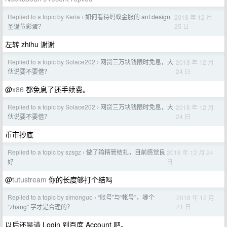
Replied to a topic by Keria
如何看待蚂蚁金服的 ant design
2018 年 12 月
›
25 日
圣诞节彩蛋？
左转 zhihu 谢谢
Replied to a topic by Solace202
网贷三万块钱限时免息，大
2018 年 12 月
›
24 日
伙说要不要借？
@
x86
都免息了还手续费。
Replied to a topic by Solace202
网贷三万块钱限时免息，大
2018 年 12 月
›
24 日
伙说要不要借？
币市抄底
Replied to a topic by szsgz
做了输精管结扎，目前感觉良
2018 年 12 月 24
›
日
好
@
tutustream
你的长度够打个结吗
Replied to a topic by simonguo
“账号”与“帐号”，哪个
2018 年 12 月
›
21 日
“zhang” 字才是合理的？
以后还是请 Login 到百度 Account 吧。