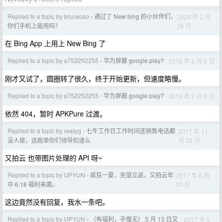
Replied to a topic by brucecao
通过了 New bing 的小伙伴们，
2023 年 2 月
›
26 日
你们手机上能用吗？
在 Bing App 上用上 New Bing 了
Replied to a topic by a752252255
华为屏蔽 google play?
2018 年 2 月 6 日
›
刚才又试了，圆圈转了很久，终于开始更新，但速度略慢。
Replied to a topic by a752252255
华为屏蔽 google play?
2018 年 2 月 6 日
›
依然 404，暂时 APKPure 过渡。
Replied to a topic by realpg
七牛工作日工作时间连销售电话都
2017 年 11
›
月 28 日
没人接，这跑单你们领导知道么
又拍云 也带图片处理的 API 呀~
Replied to a topic by UPYUN
疯狂一夏，充值立返，又拍云年
2017 年 6 月
›
20 日
中 6.18 福利来袭。
这边竟然没有回复，我水一条吧。
Replied to a topic by UPYUN
（有福利，手慢无） 5 月 13 日又
2017 年 5
›