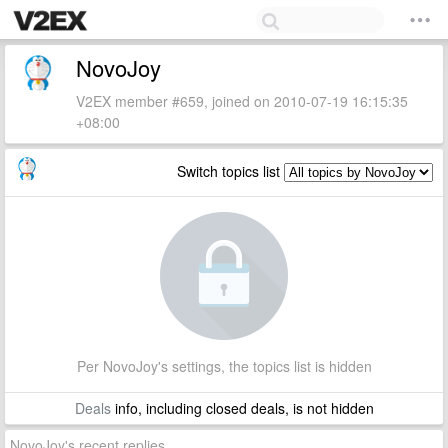
NovoJoy
V2EX member #659, joined on 2010-07-19 16:15:35
+08:00
Switch topics list
Per NovoJoy's settings, the topics list is hidden
Deals
info, including closed deals, is not hidden
NovoJoy's recent replies