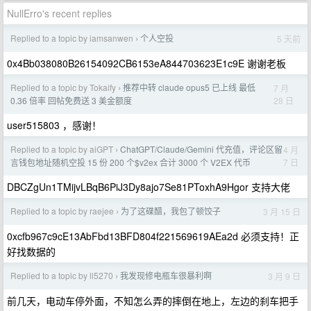
NullErro's recent replies
Replied to a topic by iamsanwen
个人空投
5 天前
›
0x4Bb038080B26154092CB6153eA844703623E1c9E 谢谢老板
Replied to a topic by Tokaify
推荐中转 claude opus5 已上线 最低
7 月
›
28 日
0.36 倍率 回帖免费送 3 美金额度
user515803 ，感谢！
Replied to a topic by aiGPT
ChatGPT/Claude/Gemini 代充值，评论区留
4 月
›
7 日
言钱包地址随机空投 15 份 200 个$v2ex 合计 3000 个 V2EX 代币
DBCZgUn1TMijvLBqB6PiJ3Dy8ajo7Se81PToxhA9Hgor 支持大佬
Replied to a topic by raejee
为了这碟醋，我包了顿饺子
3 月 15 日
›
0xcfb967c9cE13AbFbd13BFD804f221569619AEa2d 必须支持！正
好找数据的
Replied to a topic by ll5270
我发现修电瓶车很暴利啊
3 月 9 日
›
前几天，电动车停外面，不知怎么弄的摔倒在地上，左边的刹车把手