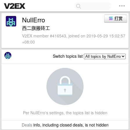
NullErro
打赏
西二旗搬砖工
V2EX member #416543, joined on 2019-05-29 15:02:57
+08:00
Switch topics list
Per NullErro's settings, the topics list is hidden
Deals
info, including closed deals, is not hidden