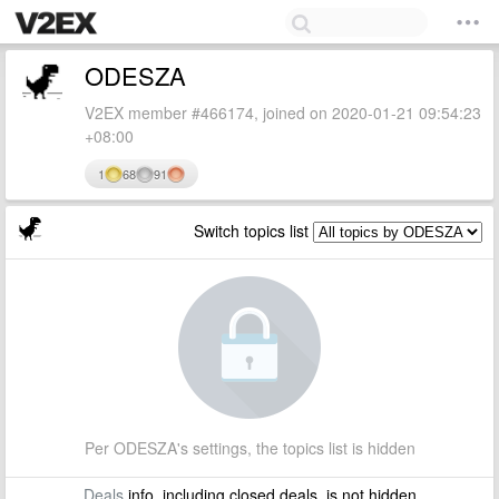
ODESZA
V2EX member #466174, joined on 2020-01-21 09:54:23
+08:00
1
68
91
Switch topics list
Per ODESZA's settings, the topics list is hidden
Deals
info, including closed deals, is not hidden