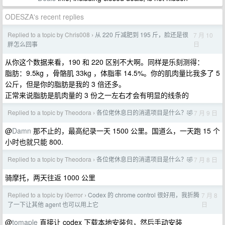
ODESZA's recent replies
Replied to a topic by Chris008
从 220 斤减肥到 195 斤，脸还是很
7 月 10
›
日
胖怎么回事
从你这个数据来看，190 和 220 区别不大啊。同样是乐刻测得：
脂肪：9.5kg ，骨骼肌 33kg ，体脂率 14.5%。你的肌肉量比我多了 5
公斤，但是你的脂肪是我的 3 倍还多。
正常来说脂肪是肌肉量的 3 份之一左右才会有明显的线条的
Replied to a topic by Theodora
各位佬休息日的消遣项目是什么？🤣
7 月 9 日
›
@
Damn
那不止的，最高纪录一天 1500 公里。国道么，一天跑 15 个
小时也就只能 800.
Replied to a topic by Theodora
各位佬休息日的消遣项目是什么？🤣
7 月 8 日
›
骑摩托，两天往返 1000 公里
Replied to a topic by i0error
Codex 的 chrome control 很好用，我折腾
7 月 8
›
日
了一下让其他 agent 也可以用上它
@
tomaple
直接让 codex 下载本地安装包，然后手动安装