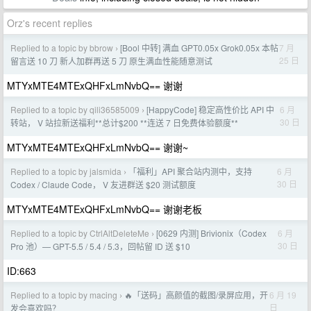
Orz's recent replies
Replied to a topic by bbrow
[Bool 中转] 满血 GPT0.05x Grok0.05x 本帖
7 月
›
25 日
留言送 10 刀 新人加群再送 5 刀 原生满血性能随意测试
MTYxMTE4MTExQHFxLmNvbQ== 谢谢
Replied to a topic by qili36585009
[HappyCode] 稳定高性价比 API 中
6 月
›
30 日
转站， V 站拉新送福利**总计$200 **连送 7 日免费体验额度**
MTYxMTE4MTExQHFxLmNvbQ== 谢谢~
Replied to a topic by jalsmida
「福利」API 聚合站内测中，支持
6 月
›
30 日
Codex / Claude Code， V 友进群送 $20 测试额度
MTYxMTE4MTExQHFxLmNvbQ== 谢谢老板
Replied to a topic by CtrlAltDeleteMe
[0629 内测] Brivionix（Codex
6 月
›
30 日
Pro 池）— GPT-5.5 / 5.4 / 5.3，回帖留 ID 送 $10
ID:663
Replied to a topic by macing
🔥「送码」高颜值的截图/录屏应用，开
6 月 19
›
日
发会喜欢吗？