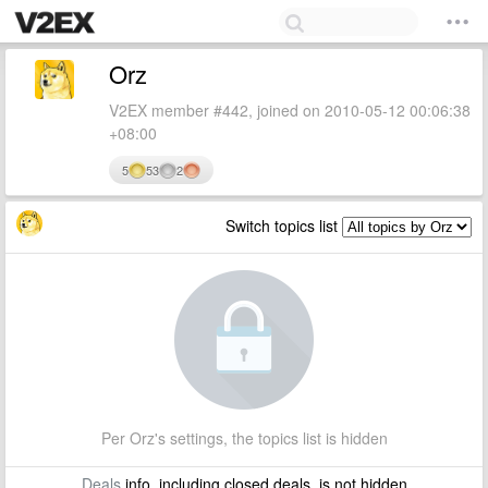
Orz
V2EX member #442, joined on 2010-05-12 00:06:38
+08:00
5
53
2
Switch topics list
Per Orz's settings, the topics list is hidden
Deals
info, including closed deals, is not hidden