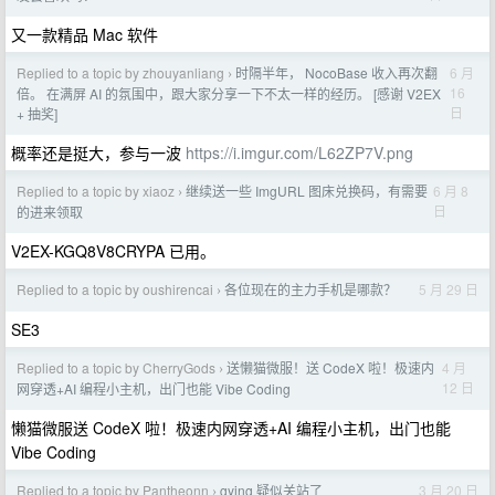
又一款精品 Mac 软件
Replied to a topic by zhouyanliang
时隔半年， NocoBase 收入再次翻
6 月
›
16
倍。 在满屏 AI 的氛围中，跟大家分享一下不太一样的经历。 [感谢 V2EX
日
+ 抽奖]
概率还是挺大，参与一波
https://i.imgur.com/L62ZP7V.png
Replied to a topic by xiaoz
继续送一些 ImgURL 图床兑换码，有需要
6 月 8
›
日
的进来领取
V2EX-KGQ8V8CRYPA 已用。
Replied to a topic by oushirencai
各位现在的主力手机是哪款？
5 月 29 日
›
SE3
Replied to a topic by CherryGods
送懒猫微服！送 CodeX 啦！极速内
4 月
›
12 日
网穿透+AI 编程小主机，出门也能 Vibe Coding
懒猫微服送 CodeX 啦！极速内网穿透+AI 编程小主机，出门也能
Vibe Coding
Replied to a topic by Pantheonn
gying 疑似关站了
3 月 20 日
›