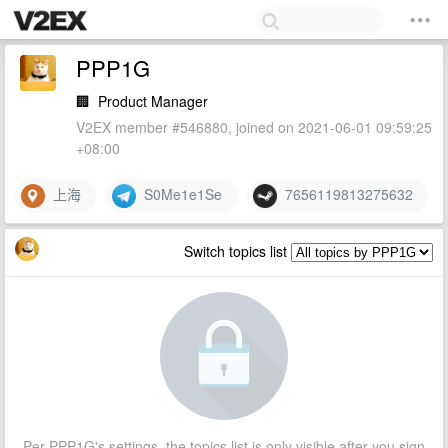
PPP1G
🏢
Product Manager
V2EX member #546880, joined on 2021-06-01 09:59:25
+08:00
上海
S0Me1e1Se
7656119813275632
Switch topics list
Per PPP1G's settings, the topics list is only visible after you sign