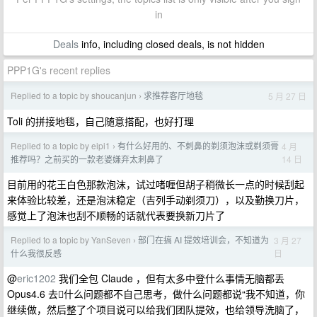
in
Deals
info, including closed deals, is not hidden
PPP1G's recent replies
Replied to a topic by shoucanjun
求推荐客厅地毯
5 月 27 日
›
Toli 的拼接地毯，自己随意搭配，也好打理
Replied to a topic by eipi1
有什么好用的、不刺鼻的剃须泡沫或剃须膏
4 月
›
14 日
推荐吗？之前买的一款老婆嫌弃太刺鼻了
目前用的花王白色那款泡沫，试过啫喱但胡子稍微长一点的时候刮起
来体验比较差，还是泡沫稳定（吉列手动剃须刀），以及勤换刀片，
感觉上了泡沫也刮不顺畅的话就代表要换新刀片了
Replied to a topic by YanSeven
部门在搞 AI 提效培训会，不知道为
3 月 27
›
日
什么我很反感
@
eric1202
我们全包 Claude ，但有太多中登什么事情无脑都丢
Opus4.6 去🫪什么问题都不自己思考，做什么问题都说“我不知道，你
继续做，然后整了个项目说可以给我们团队提效，也给领导洗脑了，