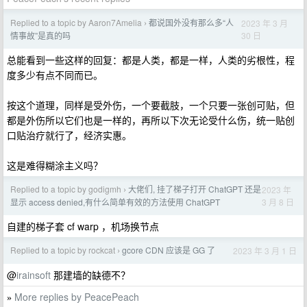
Replied to a topic by Aaron7Amelia
都说国外没有那么多“人
2023 年 3 月
›
30 日
情事故”是真的吗
总能看到一些这样的回复：都是人类，都是一样，人类的劣根性，程
度多少有点不同而已。
按这个道理，同样是受外伤，一个要截肢，一个只要一张创可贴，但
都是外伤所以它们也是一样的，再所以下次无论受什么伤，统一贴创
口贴治疗就行了，经济实惠。
这是难得糊涂主义吗？
Replied to a topic by godigmh
大佬们, 挂了梯子打开 ChatGPT 还是
2023 年
›
3 月 8 日
显示 access denied,有什么简单有效的方法使用 ChatGPT
自建的梯子套 cf warp ，机场换节点
Replied to a topic by rockcat
gcore CDN 应该是 GG 了
2023 年 3 月 1 日
›
@
irainsoft
那建墙的缺德不？
More replies by PeacePeach
»