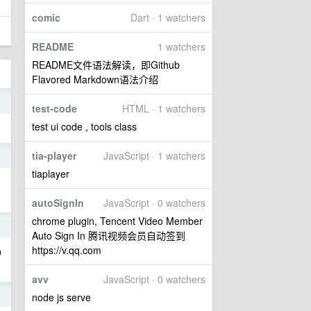
comic
Dart · 1 watchers
README
1 watchers
README文件语法解读，即Github
Flavored Markdown语法介绍
3
test-code
HTML · 1 watchers
test ui code , tools class
tia-player
JavaScript · 1 watchers
3
tiaplayer
autoSignIn
JavaScript · 0 watchers
chrome plugin, Tencent Video Member
1
Auto Sign In 腾讯视频会员自动签到
https://v.qq.com
0
avv
JavaScript · 0 watchers
1
node js serve