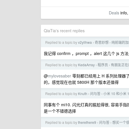
Deals
info,
QiaTia's recent replies
Replied to a topic by
v2yllhwa
奇思妙想
纯前端的加
›
›
我记得 confirm ，prompt ，alert 这几
Replied to a topic by
KedaArray
程序员
有朋友正在
›
›
@
mylovesaber
零刻都已经用上 H 系列处理器
的，感觉现在也就 5800H 那个版本还值得
Replied to a topic by
Knuth
问与答
小米 10 和小米 
›
›
同事有个 mi10. 闪光灯真的尴尬得很, 容易手
是一个不错德选择
Replied to a topic by
therethere9
问与答
想买一个低
›
›