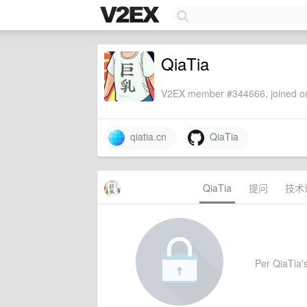
QiaTia
V2EX member #344666, joined on
qiatia.cn
QiaTia
QiaTia
提问
技术
Per QiaTia's 