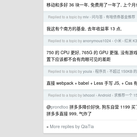
移动和多好 36 块一年, 免费用了一年了, 上个
Replied to a topic by
miv
问与答
有啥债券基金推荐
›
›
我这有个南方的基金, 去年收益率 13 点,
Replied to a topic by
anonymous1024
小米
红米 K3
›
›
750 的 CPU 更好, 765G 的 GPU 更
置下应该都不会有肉眼可见的差距
Replied to a topic by
youla
程序员
不超过 150KB
›
›
直接 webpack + babel + Less 手写 JS, +
Replied to a topic by
lxhcool
Android
求推荐一个 1
›
›
@
prondtoo
拼多多降价好快, 狗东自营 1199 
拼多多直接 999, 气炸了
More replies by QiaTia
»