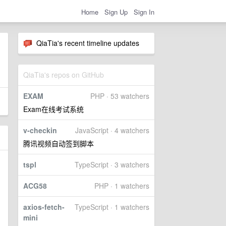
Home
Sign Up
Sign In
QiaTia's recent timeline updates
QiaTia's repos on GitHub
EXAM
PHP · 53 watchers
Exam在线考试系统
v-checkin
JavaScript · 4 watchers
腾讯视频自动签到脚本
tspl
TypeScript · 3 watchers
ACG58
PHP · 1 watchers
axios-fetch-
TypeScript · 1 watchers
mini