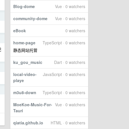
Blog-dome
Vue · 0 watchers
1
community-dome
Vue · 0 watchers
eBook
0 watchers
1
home-page
TypeScript · 0 watchers
配
静态网站托管
ku_gou_music
Dart · 0 watchers
0
local-video-
JavaScript · 0 watchers
playe
0
m3u8-down
TypeScript · 0 watchers
MoeKoe-Music-For-
Vue · 0 watchers
Tauri
qiatia.github.io
HTML · 0 watchers