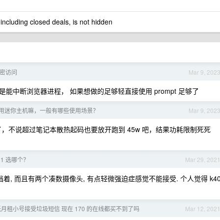
 including closed deals, is not hidden
密访问
Mar 9, 202
个 js 方法是能中断浏览器进程， 如果想做的足够轻直接使用 prompt 足够了
用迷你主机嘛，一般有哪些使用场景？
Mar 9, 202
了，不说超过笔记本散热起码也要放开跑到 45w 吧，结果功耗限制死死
11 选哪个？
Mar 29, 202
指挡着, 而且有两个凑数摄像头, 有点轻微强迫症感觉不能接受. 个人觉得 k4
月租小号接受垃圾短信 现在 170 的在线都买不到了吗
Mar 12, 202