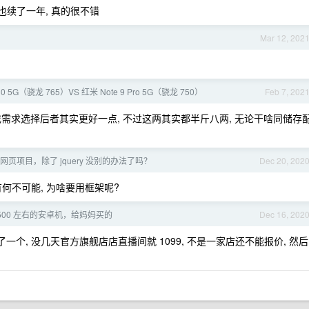
月也续了一年, 真的很不错
Mar 12, 202
0 5G（骁龙 765）VS 红米 Note 9 Pro 5G（骁龙 750）
Feb 7, 202
强, 没有游戏需求选择后者其实更好一点, 不过这两其实都半斤八两, 无论干啥同储存
 的网页项目，除了 jquery 没别的办法了吗？
Dec 20, 202
 Css 有何不可能, 为啥要用框架呢?
500 左右的安卓机，给妈妈买的
Dec 16, 202
买了一个, 没几天官方旗舰店店直播间就 1099, 不是一家店还不能报价, 然后