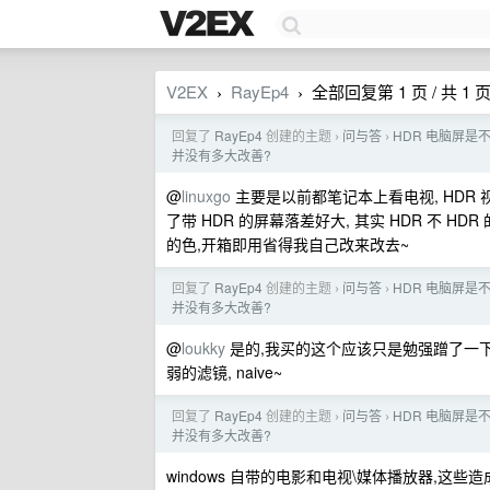
V2EX
RayEp4
全部回复第 1 页 / 共 1 
›
›
回复了
RayEp4
创建的主题
问与答
HDR 电脑屏是
›
›
并没有多大改善?
@
linuxgo
主要是以前都笔记本上看电视, HDR 
了带 HDR 的屏幕落差好大, 其实 HDR 不 
的色,开箱即用省得我自己改来改去~
回复了
RayEp4
创建的主题
问与答
HDR 电脑屏是
›
›
并没有多大改善?
@
loukky
是的,我买的这个应该只是勉强蹭了一下 
弱的滤镜, naive~
回复了
RayEp4
创建的主题
问与答
HDR 电脑屏是
›
›
并没有多大改善?
windows 自带的电影和电视\媒体播放器,这些