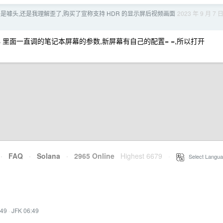
不是噱头,还是我理解歪了,购买了宣称支持 HDR 的显示屏后视频画面
2023 年 9 月 7 
ices 里面一直调的笔记本屏幕的参数,新屏幕有自己的配置= =,所以打开
·
FAQ
·
Solana
·
2965 Online
Highest 6679
·
Select Langua
:49
·
JFK 06:49