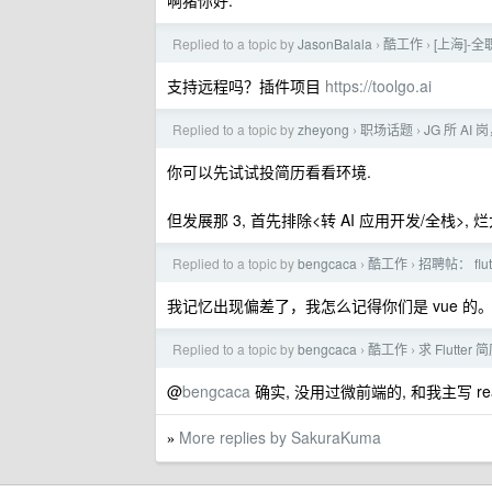
啊猪你好.
Replied to a topic by
JasonBalala
酷工作
[上海]-
›
›
支持远程吗？插件项目
https://toolgo.ai
Replied to a topic by
zheyong
职场话题
JG 所 A
›
›
你可以先试试投简历看看环境.
但发展那 3, 首先排除<转 AI 应用开发/全栈>, 
Replied to a topic by
bengcaca
酷工作
招聘帖： fl
›
›
我记忆出现偏差了，我怎么记得你们是 vue 的
Replied to a topic by
bengcaca
酷工作
求 Flutte
›
›
@
bengcaca
确实, 没用过微前端的, 和我主写 react
More replies by SakuraKuma
»