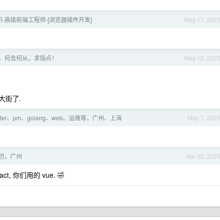
全职-高级前端工程师-[浏览器插件开发]
May 17, 202
I 岗，何去何从，求指点！
May 12, 202
烂大街了.
utter、pm、golang、web、运维等，广州、上海
May 7, 202
。
r 简历，广州
Apr 30, 202
, 你们用的 vue. 🤣