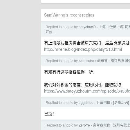
SamWanng's recent replies
Replied to a topic by
onlychuci9
上海
[坐标上海] 
›
›
开始...
有上海朋友租房押金被房东克扣，最后也是通过
http://hiirene.blog/index.php/daily/513.html
Replied to a topic by
karatsuba
问与答
刷到热搜词条
›
›
有知有行这期播客值得一听：
我们对公积金的态度：应用尽用，能取就取
https://www.xiaoyuzhoufm.com/episode/6438
Replied to a topic by
eggsblue
分享创造
[送激活码]
›
›
已投！
Replied to a topic by
ZeroYe
宽带症候群
深圳电信良心
›
›