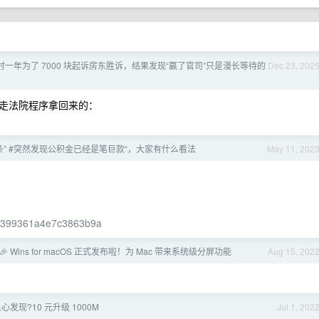
历时一年为了 7000 块起诉房东胜诉，结果发现“赢了官司”只是漫长等待的
Dec 23, 202
走法院程序拿回来的：
” #突然发现公积金已经是笔巨款“，大家有什么看法
May 11, 202
fc399361a4e7c3863b9a
 🎉 Wins for macOS 正式发布啦！为 Mac 带来系统级分屏功能
Aug 15, 202
发现?10 元升级 1000M
Jul 1, 202