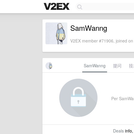
SamWanng
V2EX member #71906, joined on 
SamWanng
提问
技
Per SamWanng
Deals
info,