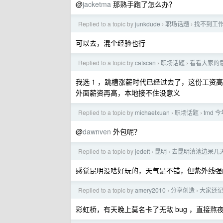
@
jacketma
那熟手跑了怎么办？
Replied to a topic by
junkdude
职场话题
找不到工
›
›
可以去，混个经验也行
Replied to a topic by
catscan
职场话题
看看大家的意见
›
›
我选 1 ，跳槽涨薪时代已经过去了，这份工
外面薪资再高，本地接不住没意义
Replied to a topic by
michaelxuan
职场话题
tmd
›
›
@
dawnven
外包呢？
Replied to a topic by
jedeft
昆明
去昆明滇池边呆几
›
›
感觉昆明没啥好玩的，天气是不错，但紫外线强
Replied to a topic by
amery2010
分享创造
大家还记
›
›
彩虹桥，有天晚上莫名卡了无敌 bug ，直接熬