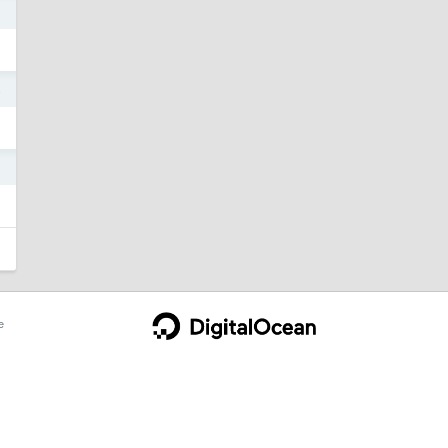
5
4
0
e