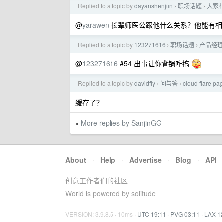
Replied to a topic by
dayanshenjun
职场话题
大家
›
›
@
yarawen
长辈师医公跟他什么关系？他能有相
Replied to a topic by
123271616
职场话题
产品经理
›
›
@
123271616
#54 出事让你背锅咋搞
Replied to a topic by
davidfly
问与答
cloud flare p
›
›
缓存了？
More replies by SanjinGG
»
About
·
Help
·
Advertise
·
Blog
·
API
创意工作者们的社区
World is powered by solitude
VERSION: 3.9.8.5 · 10ms ·
UTC 19:11
·
PVG 03:11
·
LAX 1