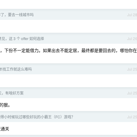
作了，要去一线城市吗
Jul 2
，这 3 个 offer 如何选择
Jul 2
资高，下份不一定能借力。如果出去不能定居，最终都是要回去的，哪怕你在
 今年找工作就这么难吗
Jul 2
天，有啥好方案
Jul 2
的狠。
得小时候玩过哪些好玩的小霸王（FC）游戏？
Jul 2
夜通关