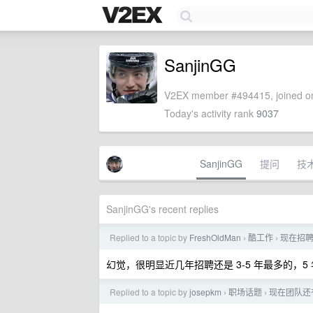
SanjinGG
V2EX member #494415, joined on
Today's activity rank
9037
SanjinGG
提问
技
SanjinGG's recent replies
Replied to a topic by
FreshOldMan
酷工作
现在招
›
›
幻觉，很明显近几年招聘还是 3-5 年最多的，5
Replied to a topic by
josepkm
职场话题
现在团队还
›
›