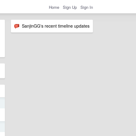
Home
Sign Up
Sign In
SanjinGG's recent timeline updates
o
9