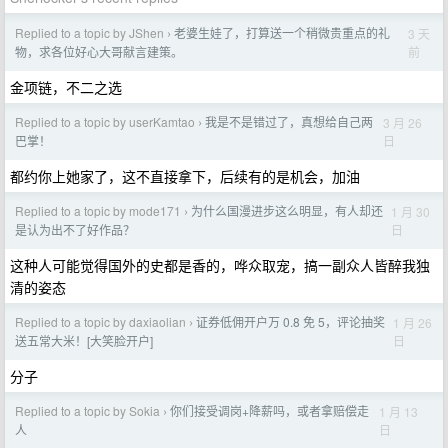
Replied to a topic by JShen
老婆生娃了，打算送一个稍微贵重点的礼
3 天
›
前
物，求各位好心大哥献言建策。
金项链，不二之选
Replied to a topic by userKamtao
我是不是错过了，真想给自己两
3 月 26
›
日
巴掌！
都约你上她家了，这不直接拿下，后续有的是机会，加油
Replied to a topic by mode171
为什么国漫进步这么明显，有人却还
1 月 30
›
日
是认为出不了好作品？
这种人可能觉得国外的史都是香的，哗众取宠，搞一副众人皆醉我独
清的姿态
Replied to a topic by daxiaolian
证券低佣开户万 0.8 免 5，评论抽奖
1 月 26
›
日
送五常大米！[大笑脸开户]
分子
Replied to a topic by Sokia
你们接受调岗+降薪吗，或者拿赔偿走
1 月 13
›
日
人