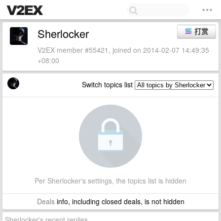
Sherlocker
打赏
V2EX member #55421, joined on 2014-02-07 14:49:35
+08:00
Switch topics list
Per Sherlocker's settings, the topics list is hidden
Deals
info, including closed deals, is not hidden
Sherlocker's recent replies