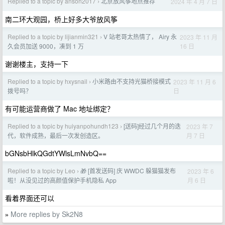
Replied to a topic by anson2017
北京放风筝地点推荐
2024 年 4 月 7 日
›
南二环大观园，桥上好多大爷放风筝
Replied to a topic by lijianmin321
V 站老哥太热情了， Airy 永
2023 年 11 月
›
16 日
久会员加送 9000，凑到 1 万
谢谢楼主，支持一下
Replied to a topic by hxysnail
小米路由不支持光猫桥接模式
2023 年 11 月 6
›
日
拨号吗？
有可能运营商做了 Mac 地址绑定？
Replied to a topic by huiyanpohundh123
[送码]经过几个月的迭
2023 年 7
›
月 7 日
代，软件成熟，最后一次发创造区。
bGNsbHlkQGdtYWlsLmNvbQ==
Replied to a topic by Leo
🎁 [首发送码] 庆 WWDC 躲猫猫发布
2023 年 6
›
月 6 日
啦！从没见过的高颜值保护手机隐私 App
看着界面还可以
More replies by Sk2N8
»