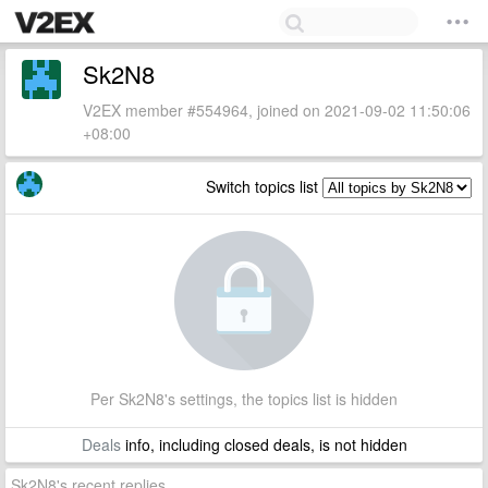
Sk2N8
V2EX member #554964, joined on 2021-09-02 11:50:06
+08:00
Switch topics list
Per Sk2N8's settings, the topics list is hidden
Deals
info, including closed deals, is not hidden
Sk2N8's recent replies