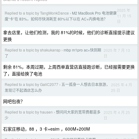
2025 年
Replied to a topic by TangMonkDance
M2 MacBook Pro 电池健康
›
11 月 15
度“卡”在 83%，如何尽快消耗至 80%以下以在 AC+内换电池？
日
拿去店里，让他们检测，我的 81%的时候，他们的诊断直接提示建议
更换
Replied to a topic by shakukansp
mbp m1pro ac+快到期
2025 年 7 月 13
›
日
了
剩余 81%，本周过期，上周西单直营店直接跑诊断，已经报需要更换
了，直接给换了电池
Replied to a topic by GaliC2077
五一孤身一人想去日本旅游，
2025 年 4 月
›
25 日
发现订不起酒店怎么办
网吧包夜？
Replied to a topic by hausen
想问问大家的宽带费都是多
2025 年 4 月 25
›
日
少
石家庄移动，88 ，3 卡+esim ，600M+200M