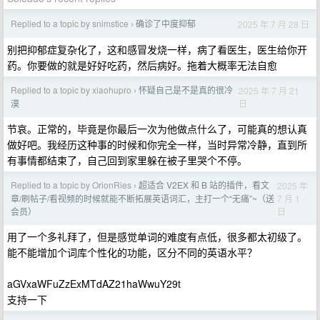
Replied to a topic by snimstice
确诊了中度抑郁
2025 年 7 月 28 日
›
别把抑郁症复杂化了，这和感冒发烧一样，病了看医生，医生给你开
药。你要做的就是好好吃药，然后病好。拖着大概率无法自愈
Replied to a topic by xiaohupro
怀疑自己是不是真的很冷
2025 年 7 月 21
›
日
漠
节哀。正常的，毕竟是你最后一次为他做点什么了，可能真的想认真
做好吧。我经历这种事的时候和你完全一样，当时异常冷静，直到所
有事情都结束了，自己回到家里躲在被子里哭个不停。
Replied to a topic by OrionRies
超适合 V2EX 和 B 站的插件，看文
2025 年
›
7 月 1
章/刷帖子/看视频的时候就能不断拓展英语词汇，主打一个“无痛”~（送
日
会员）
用了一个多礼拜了，但是感觉单词的难度有点低，很多都太初级了。
能不能增加个词库个性化的功能，区分不同的英语水平？
aGVxaWFuZzExMTdAZ21haWwuY29t
支持一下