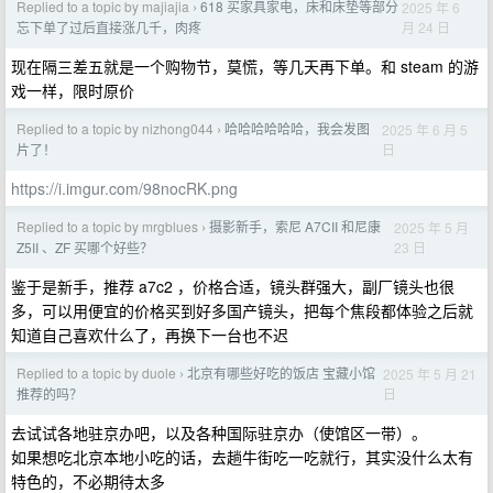
Replied to a topic by majiajia
618 买家具家电，床和床垫等部分
2025 年 6
›
月 24 日
忘下单了过后直接涨几千，肉疼
现在隔三差五就是一个购物节，莫慌，等几天再下单。和 steam 的游
戏一样，限时原价
Replied to a topic by nizhong044
哈哈哈哈哈哈，我会发图
2025 年 6 月 5
›
日
片了！
https://i.imgur.com/98nocRK.png
Replied to a topic by mrgblues
摄影新手，索尼 A7CII 和尼康
2025 年 5 月
›
23 日
Z5II 、ZF 买哪个好些？
鉴于是新手，推荐 a7c2 ，价格合适，镜头群强大，副厂镜头也很
多，可以用便宜的价格买到好多国产镜头，把每个焦段都体验之后就
知道自己喜欢什么了，再换下一台也不迟
Replied to a topic by duole
北京有哪些好吃的饭店 宝藏小馆
2025 年 5 月 21
›
日
推荐的吗？
去试试各地驻京办吧，以及各种国际驻京办（使馆区一带）。
如果想吃北京本地小吃的话，去趟牛街吃一吃就行，其实没什么太有
特色的，不必期待太多