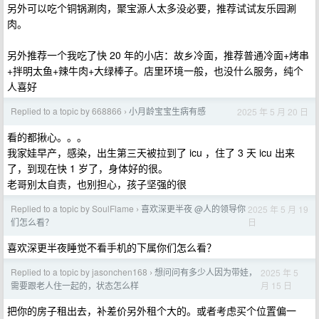
另外可以吃个铜锅涮肉，聚宝源人太多没必要，推荐试试友乐园涮
肉。
另外推荐一个我吃了快 20 年的小店：故乡冷面，推荐普通冷面+烤串
+拌明太鱼+辣牛肉+大绿棒子。店里环境一般，也没什么服务，纯个
人喜好
Replied to a topic by 668866
小月龄宝宝生病有感
2025 年 5 月 20 日
›
看的都揪心。。。
我家娃早产，感染，出生第三天被拉到了 icu ，住了 3 天 icu 出来
了，到现在快 1 岁了，身体好的很。
老哥别太自责，也别担心，孩子坚强的很
Replied to a topic by SoulFlame
喜欢深更半夜 @人的领导你
2025 年 5 月 19
›
日
们怎么看？
喜欢深更半夜睡觉不看手机的下属你们怎么看？
Replied to a topic by jasonchen168
想问问有多少人因为带娃，
2025 年 5
›
月 15 日
需要跟老人住一起的，状态怎么样
把你的房子租出去，补差价另外租个大的。或者考虑买个位置偏一