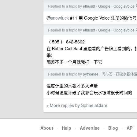
Replied to a topic by
ethusdt
Google
GoogleVo
›
›
@
snowfuck
#11 用 Google Voice 注册
Replied to a topic by
ethusdt
Google
GoogleVo
›
›
（ 505 ） 842-5662
在 Better Call Saul 里边看的广告牌上看
季）
隔差不多一个月就我打一下它
Replied to a topic by
pythonee
问与答
打破水银体
›
›
温度计里的水银才多大点量
小时候温度计破了我都会玩水银球很长时间的
More replies by SphaelaClare
»
About
·
Help
·
Advertise
·
Blog
·
API