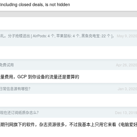
 including closed deals, is not hidden
。分子抢楼送出 [ AirPods: 4 个, 苹果鼠标: 4 个, 黑鱼充电宝: 22 个 ]，
May 9, 202
免费试用
Apr 26, 202
流量费用，GCP 到你设备的流量还是要算的
日常信息源有哪些？
Jan 3, 202
现在还订阅纸质杂志么？
Dec 13, 201
龙源期刊网旗下的软件，杂志资源很多，不过我基本上只用它来看《电脑爱