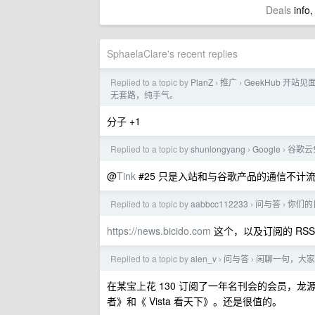
Deals
info,
SphaelaClare's recent replies
Replied to a topic by
PlanZ
推广
GeekHub 开站见面礼
›
›
无套路，纯手气。
分子 +1
Replied to a topic by
shunlongyang
Google
谷歌云
›
›
@
Tink
#25 只是入站和与谷歌产品的通信不计
Replied to a topic by
aabbcc112233
问与答
你们的
›
›
https://news.bicido.com
这个，以及订阅的 RSS
Replied to a topic by
alen_v
问与答
闲聊一句，大家
›
›
在某宝上花 130 订阅了一年名刊会的会员，
者》和《 Vista 看天下》。还是很值的。