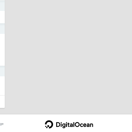
9
9
9
ge