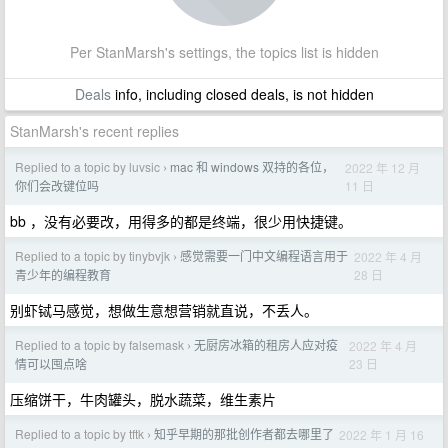
Per StanMarsh's settings, the topics list is hidden
Deals
info, including closed deals, is not hidden
StanMarsh's recent replies
Replied to a topic by luvsic
mac 和 windows 双持的各位，
2022 年 12 月
›
11 日
你们会改键位吗
bb ，没有必要改，用得多的都是终端，很少用快捷键。
Replied to a topic by tinybvjk
感觉需要一门中文编程语言用于
2022 年 4 月
›
28 日
青少年的编程教育
别虾铽马感觉，想做生意想营销就直说，不丢人。
Replied to a topic by falsemask
无厨房冰箱的租房人应对疫
2022 年 4 月
›
23 日
情可以囤点啥
压缩饼干，牛肉罐头，脱水蔬菜，维生素片
Replied to a topic by tftk
知乎早期的那批创作者都去哪里了
2022 年 1 月 16
›