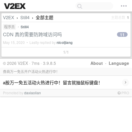
V2EX
Still4
全部主题
主题总数
1
›
›
程序员
•
Still4
CDN 真的需要防跨域访问吗
11
May 15, 2020 • Lastly replied by
nicoljiang
1/1
© 2026 V2EX · 7ms · 3.9.8.5
About
·
Language
券商万一免五开户活动火热进行中！
›
a股万一免五活动火热进行中！留言就抽鼠标键盘！
Promoted by
daxiaolian
PRO