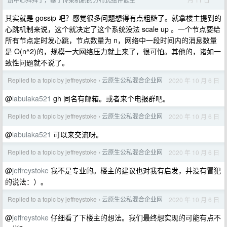
其实就是 gossip 吧？感觉很多问题想得有点粗糙了。就拿楼主提到的
心跳机制来说，这个就决定了这个系统没法 scale up 。一个节点要给
所有节点定时发心跳，节点数量为 n，网络中一段时间内的消息数量
是 O(n^2)的，规模一大网络压力就上来了，很可怕。其他的，诸如一
致性问题就不说了。
Replied to a topic by jeffreystoke
云原生公私混合企业网
2020 年 10 月 6 日
›
@
labulaka521
gh 同名有邮箱。或者来个电报群吧。
Replied to a topic by jeffreystoke
云原生公私混合企业网
2020 年 10 月 6 日
›
@
labulaka521
可以来交流呀。
Replied to a topic by jeffreystoke
云原生公私混合企业网
2020 年 10 月 6 日
›
@
jeffreystoke
我不是专业的。楼主的建议也对我有启发，并没有冒犯
的说法：）。
Replied to a topic by jeffreystoke
云原生公私混合企业网
2020 年 10 月 6 日
›
@
jeffreystoke
仔细看了下楼主的想法。我们最终想实现的可能有点不