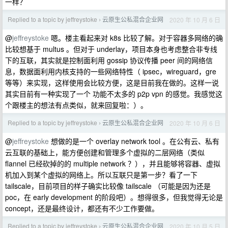
一样？
Replied to a topic by jeffreystoke
云原生公私混合企业网
2020 年 10 月 6 日
›
@
jeffreystoke
嗯。楼主看起来对 k8s 比较了解。对于容器多网络的确
比较想基于 multus 。但对于 underlay，项目本身也考虑整合非专线
下的互联，其实就是控制面利用 gossip 协议传播 peer 间的网络信
息，数据面利用内核支持的一些网络特性（ ipsec，wireguard，gre
等等）来实现，这样使用会比较方便，这是目前我在做的。这样一说
其实目前有一种实现了一个 功能不太多的 p2p vpn 的感觉。我感觉这
个跟楼主的想法有点类似，就来回复啦：）。
Replied to a topic by jeffreystoke
云原生公私混合企业网
2020 年 10 月 6 日
›
@
jeffreystoke
想做的是一个 overlay network tool 。在公有云、私有
云互联的基础上，能方便创建和管理多个虚拟的二层网络（类似
flannel 已经砍掉的的 multiple network ？），并且能够将容器、虚拟
机加入到某个虚拟的网络上。所以互联只是第一步？看了一下
tailscale，目前项目的样子确实比较像 tailscale （可能是因为还是
poc，在 early development 的阶段吧）。想得很多，但我觉得无论是
concept，还是最终设计，都还有不少工作要做。
Replied to a topic by jeffreystoke
云原生公私混合企业网
2020 年 10 月 5 日
›