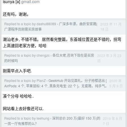
isunya [a]
gmail.com
还有吗，谢谢。
Replied to a topic by dashu88089
广深多年漂，曲折安家路|
2023 年 11 月
›
18 日
广漂程序员刚需买房故事
潮汕老乡, 不错不错。 居然看完整篇，东荟城位置还是不错的，拐弯
上高速回老家方便，哈哈
Replied to a topic by chengzc
各位大佬,咨询下现在是买房
2023 年 3 月 23
›
日
的时候吗
刚需早点入手吧.
Replied to a topic by PlanZ
GeekHub 开站见面礼。分子抢楼送出 [
2020 年
›
5 月 9 日
AirPods: 4 个, 苹果鼠标: 4 个, 黑鱼充电宝: 22 个 ]，无套路，纯手气。
凑个分母 哈哈哈..
网站看上去好像还可以.
Replied to a topic by leehung
深圳总价 200 万(最好 150 万)的
2019 年 8 月
›
7 日
一房一厅有推荐的么？