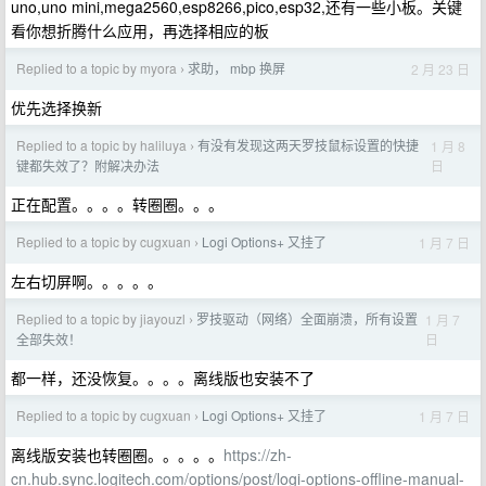
uno,uno mini,mega2560,esp8266,pico,esp32,还有一些小板。关键
看你想折腾什么应用，再选择相应的板
Replied to a topic by myora
求助， mbp 换屏
2 月 23 日
›
优先选择换新
Replied to a topic by haliluya
有没有发现这两天罗技鼠标设置的快捷
1 月 8
›
日
键都失效了？附解决办法
正在配置。。。。转圈圈。。。
Replied to a topic by cugxuan
Logi Options+ 又挂了
1 月 7 日
›
左右切屏啊。。。。。
Replied to a topic by jiayouzl
罗技驱动（网络）全面崩溃，所有设置
1 月 7
›
日
全部失效！
都一样，还没恢复。。。。离线版也安装不了
Replied to a topic by cugxuan
Logi Options+ 又挂了
1 月 7 日
›
离线版安装也转圈圈。。。。。
https://zh-
cn.hub.sync.logitech.com/options/post/logi-options-offline-manual-