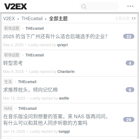
V2EX
THEcattail
全部主题
主题总数
11
›
›
职场话题
•
THEcattail
2025 的当下广州还有什么适合后端选手的企业？
33
Sep 4, 2025 • Lastly replied by
qviqvi
职场话题
•
THEcattail
转型思考
4
May 9, 2025 • Lastly replied by
Chanlarin
生活
•
THEcattail
求推荐枕头，倾向记忆棉
6
Mar 12, 2025 • Lastly replied by
wolfie
NAS
•
THEcattail
在音乐版没问到想要的答案，来 NAS 版再问问，
29
有什么可以和其他人同步听歌的方案吗
Jan 14, 2025 • Lastly replied by
tunggt