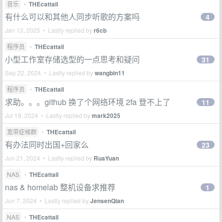
音乐
•
THEcattail
有什么可以和其他人同步听歌的方案吗
4
Jan 13, 2025 • Lastly replied by
r6cb
程序员
•
THEcattail
小型工作室存储选型的一点思考和疑问
31
Sep 22, 2024 • Lastly replied by
wangbin11
程序员
•
THEcattail
求助。。。github 换了个网络环境 2fa 登不上了
11
Jul 19, 2024 • Lastly replied by
mark2025
宽带症候群
•
THEcattail
有办法同时出国+回家么
23
Jun 21, 2024 • Lastly replied by
RuaYuan
NAS
•
THEcattail
nas & homelab 整机设备求推荐
1
Jun 7, 2024 • Lastly replied by
JensenQian
NAS
•
THEcattail