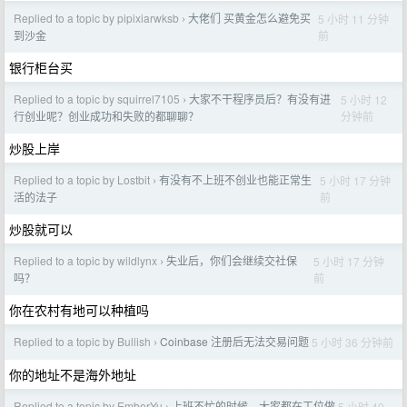
Replied to a topic by pipixiarwksb
大佬们 买黄金怎么避免买
5 小时 11 分钟
›
前
到沙金
银行柜台买
Replied to a topic by squirrel7105
大家不干程序员后？有没有进
5 小时 12
›
分钟前
行创业呢？创业成功和失败的都聊聊？
炒股上岸
Replied to a topic by Lostbit
有没有不上班不创业也能正常生
5 小时 17 分钟
›
前
活的法子
炒股就可以
Replied to a topic by wildlynx
失业后，你们会继续交社保
5 小时 17 分钟
›
前
吗？
你在农村有地可以种植吗
Replied to a topic by Bullish
Coinbase 注册后无法交易问题
5 小时 36 分钟前
›
你的地址不是海外地址
Replied to a topic by EmberYu
上班不忙的时候，大家都在工位做
5 小时 40