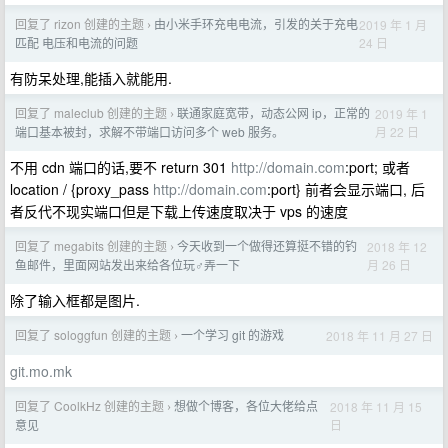
回复了 rizon 创建的主题
由小米手环充电电流，引发的关于充电
2019 年 1 月
›
24 日
匹配 电压和电流的问题
有防呆处理,能插入就能用.
回复了 maleclub 创建的主题
联通家庭宽带，动态公网 ip，正常的
2019 年 1
›
月 22 日
端口基本被封，求解不带端口访问多个 web 服务。
不用 cdn 端口的话,要不 return 301
http://domain.com
:port; 或者
location / {proxy_pass
http://domain.com
:port} 前者会显示端口, 后
者反代不现实端口但是下载上传速度取决于 vps 的速度
回复了 megabits 创建的主题
今天收到一个做得还算挺不错的钓
2018 年 12
›
月 26 日
鱼邮件，里面网站发出来给各位玩♂弄一下
除了输入框都是图片.
回复了 sologgfun 创建的主题
一个学习 git 的游戏
2018 年 11 月 27 日
›
git.mo.mk
回复了 CoolkHz 创建的主题
想做个博客，各位大佬给点
2018 年 11 月 15
›
日
意见