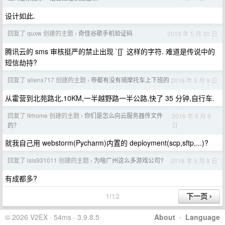
设计如此.
回复了 quxw 创建的主题
奇怪谷歌手机验证码
2018 年 5 月 30 日
›
腾讯云的 sms 审核挺严的禁止出现 `[]` 这样的字符. 难道是传说中的
短信劫持?
回复了 alienx717 创建的主题
帝都有没有骑摩托车上下班的
2018 年 5 月 9 日
›
从霍营到北苑路北,10KM,一半越野路一半公路,快了 35 分钟,自行车.
回复了 firhome 创建的主题
你们是怎么向云服务器传文件
2018 年 5 月 9
›
日
的？
就我自己用 webstorm(Pycharm)内置的 deployment(scp,sftp,...)?
回复了 lsls931011 创建的主题
为啥广州这么多游戏公司?
2018 年 5 月 8 日
›
有成都多?
1/12
© 2026 V2EX · 54ms · 3.9.8.5
About
·
Language