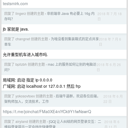
testsmirk.com
回复了 lingerz 创建的主题
非前端非 Java 有必要上 16g 内
2018 年 7 月 18
›
日
存吗？
jb 家就是 java.
回复了 changnet 创建的主题
为啥没看到集装箱式的定点共享
2018 年 7 月 6
›
日
单车
允许重型机车进入城市吗.
回复了 bpllzbh 创建的主题
mac 上的服务如何让别的电脑访
2018 年 6 月 26
›
日
问?
局域网: 启动 指定 ip 0.0.0.0
广域网: 启动 localhost or 127.0.0.1 然后 frp
回复了 yokosovtoex 创建的主题
后端牛逼群，欢迎各位后端，
2018 年 6 月
›
22 日
架构师加入，交流技术，工作
https://t.me/joinchat/FMa0XE4niYCk9Y1fwNswrQ
回复了 airyland 创建的主题
[QQ] 让人纠结的网页登录交互：二
2018 年 6
›
月 11 日
维码登录提示一定会挡住快捷登录