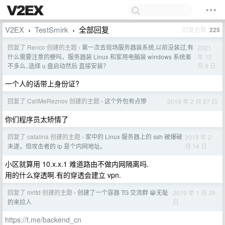
V2EX
TestSmirk
全部回复
回复总数
225
›
›
回复了 Renco 创建的主题
第一次去现场服务器装系统,以前没装过,有
2021
›
年 12
什么需要注意的梗吗，服务器装 Linux 和家用电脑装 windows 系统差
月 9 日
不多么..选择 u 盘启动然后 直接安装？
一个人的话带上身份证?
回复了 CallMeReznov 创建的主题
这个外包有点惨
2019 年 2 月 27 日
›
你们程序员太矫情了
回复了 catalina 创建的主题
家中的 Linux 服务器上的 ssh 被爆破
2019 年 2
›
月 14 日
未遂，但攻击者的 ip 是个内网地址。
小区就算用 10.x.x.1 难道路由不做内网隔离吗.
用的什么穿透啊.有的穿透会建立 vpn.
回复了 mritd 创建的主题
创建了一个容器 TG 交流群 😁无耻
2019 年 1 月 29
›
日
的来拉人
https://t.me/backend_cn