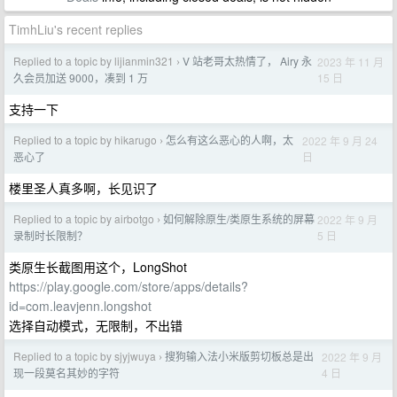
TimhLiu's recent replies
Replied to a topic by lijianmin321
V 站老哥太热情了， Airy 永
2023 年 11 月
›
15 日
久会员加送 9000，凑到 1 万
支持一下
Replied to a topic by hikarugo
怎么有这么恶心的人啊，太
2022 年 9 月 24
›
日
恶心了
楼里圣人真多啊，长见识了
Replied to a topic by airbotgo
如何解除原生/类原生系统的屏幕
2022 年 9 月
›
5 日
录制时长限制？
类原生长截图用这个，LongShot
https://play.google.com/store/apps/details?
id=com.leavjenn.longshot
选择自动模式，无限制，不出错
Replied to a topic by sjyjwuya
搜狗输入法小米版剪切板总是出
2022 年 9 月
›
4 日
现一段莫名其妙的字符