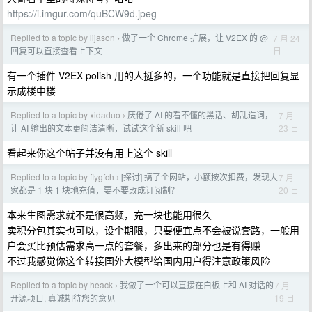
https://i.imgur.com/quBCW9d.jpeg
Replied to a topic by lijason
做了一个 Chrome 扩展，让 V2EX 的 @
7 月 24
›
日
回复可以直接查看上下文
有一个插件 V2EX polish 用的人挺多的，一个功能就是直接把回复显
示成楼中楼
Replied to a topic by xidaduo
厌倦了 AI 的看不懂的黑话、胡乱造词，
7 月
›
23 日
让 AI 输出的文本更简洁清晰，试试这个新 skill 吧
看起来你这个帖子并没有用上这个 skill
Replied to a topic by flygfch
[探讨] 搞了个网站，小额按次扣费，发现大
7 月
›
20 日
家都是 1 块 1 块地充值，要不要改成订阅制？
本来生图需求就不是很高频，充一块也能用很久
卖积分包其实也可以，设个期限，只要便宜点不会被说套路，一般用
户会买比预估需求高一点的套餐，多出来的部分也是有得赚
不过我感觉你这个转接国外大模型给国内用户得注意政策风险
Replied to a topic by heack
我做了一个可以直接在白板上和 AI 对话的
7 月
›
19 日
开源项目, 真诚期待您的意见