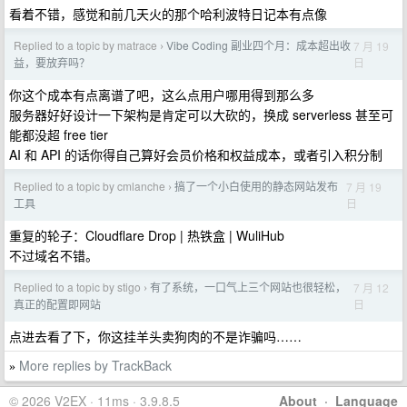
看着不错，感觉和前几天火的那个哈利波特日记本有点像
Replied to a topic by matrace
Vibe Coding 副业四个月：成本超出收
7 月 19
›
日
益，要放弃吗？
你这个成本有点离谱了吧，这么点用户哪用得到那么多
服务器好好设计一下架构是肯定可以大砍的，换成 serverless 甚至可
能都没超 free tier
AI 和 API 的话你得自己算好会员价格和权益成本，或者引入积分制
Replied to a topic by cmlanche
搞了一个小白使用的静态网站发布
7 月 19
›
日
工具
重复的轮子：Cloudflare Drop | 热铁盒 | WuliHub
不过域名不错。
Replied to a topic by stigo
有了系统，一口气上三个网站也很轻松，
7 月 12
›
日
真正的配置即网站
点进去看了下，你这挂羊头卖狗肉的不是诈骗吗……
More replies by TrackBack
»
© 2026 V2EX · 11ms · 3.9.8.5
About
·
Language