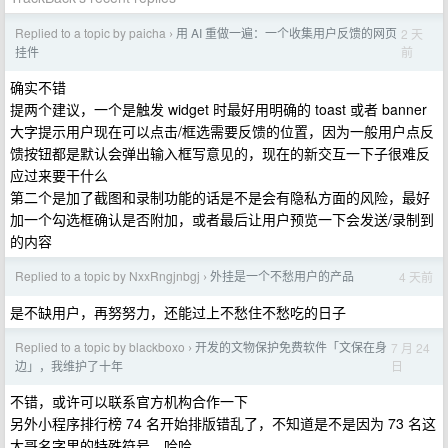
Replied to a topic by paicha
用 AI 重做一遍：一个收集用户反馈的网页
2 天
›
前
挂件
确实不错
提两个建议，一个是触发 widget 时最好用明确的 toast 或者 banner
大字提示用户现在可以点击/框选需要反馈的位置，因为一般用户点反
馈按钮都是默认会弹出输入框写意见的，现在的新交互一下子很难反
应过来要干什么
第二个是加了截图和录制功能的话是不是会有隐私方面的风险，最好
加一个勾选框确认是否附加，或者最后让用户预览一下会发送/录制到
的内容
Replied to a topic by NxxRngjnbgj
外挂是一个不愁用户的产品
4 天前
›
是不缺用户，再努努力，还能过上不愁住不愁吃的日子
Replied to a topic by blackboxo
开发的文物保护免费软件「文保在身
7 月 24
›
日
边」，我维护了十年
不错，或许可以联系官方机构合作一下
另外小程序排行榜 74 名开始排版错乱了，不知道是不是因为 73 名这
大哥名字里的特殊符号，哈哈