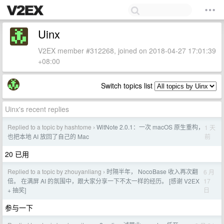
Uinx
V2EX member #312268, joined on 2018-04-27 17:01:39
+08:00
Switch topics list
Uinx's recent replies
Replied to a topic by hashtome
WitNote 2.0.1：一次 macOS 原生重构，
1 天
›
前
也把本地 AI 放回了自己的 Mac
20 已用
Replied to a topic by zhouyanliang
时隔半年， NocoBase 收入再次翻
6 月
›
17
倍。 在满屏 AI 的氛围中，跟大家分享一下不太一样的经历。 [感谢 V2EX
日
+ 抽奖]
参与一下