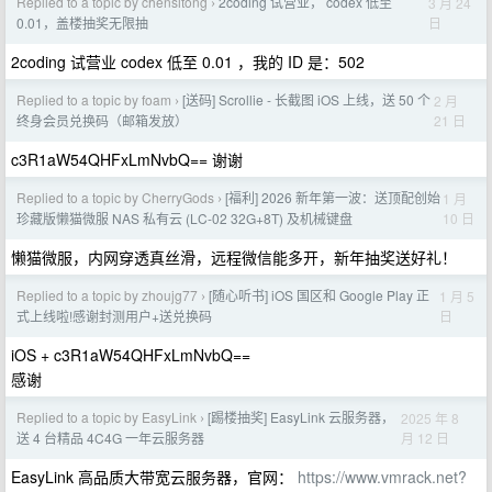
Replied to a topic by chensitong
2coding 试营业， codex 低至
3 月 24
›
日
0.01，盖楼抽奖无限抽
2coding 试营业 codex 低至 0.01 ，我的 ID 是：502
Replied to a topic by foam
[送码] Scrollie - 长截图 iOS 上线，送 50 个
2 月
›
21 日
终身会员兑换码（邮箱发放）
c3R1aW54QHFxLmNvbQ== 谢谢
Replied to a topic by CherryGods
[福利] 2026 新年第一波：送顶配创始
1 月
›
10 日
珍藏版懒猫微服 NAS 私有云 (LC-02 32G+8T) 及机械键盘
懒猫微服，内网穿透真丝滑，远程微信能多开，新年抽奖送好礼！
Replied to a topic by zhoujg77
[随心听书] iOS 国区和 Google Play 正
1 月 5
›
日
式上线啦!感谢封测用户+送兑换码
iOS + c3R1aW54QHFxLmNvbQ==
感谢
Replied to a topic by EasyLink
[踢楼抽奖] EasyLink 云服务器，
2025 年 8
›
月 12 日
送 4 台精品 4C4G 一年云服务器
EasyLink 高品质大带宽云服务器，官网：
https://www.vmrack.net?