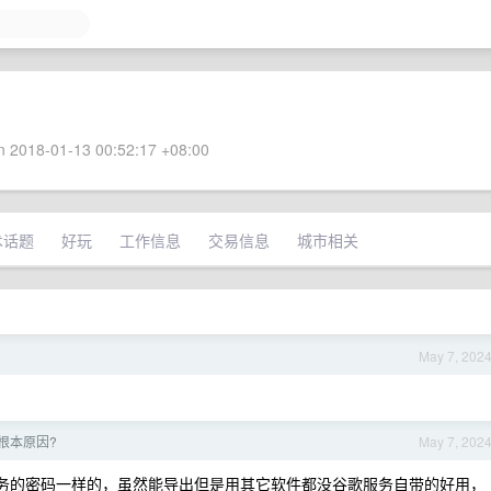
 2018-01-13 00:52:17 +08:00
术话题
好玩
工作信息
交易信息
城市相关
May 7, 202
落的根本原因?
May 7, 202
 上谷歌服务的密码一样的，虽然能导出但是用其它软件都没谷歌服务自带的好用，