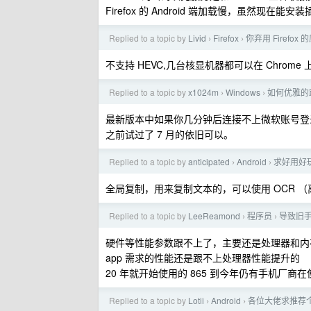
Firefox 的 Android 端加载慢，虽然现
Replied to a topic by
Livid
Firefox
你弃用 Firefox
›
›
不支持 HEVC,几台核显机器都可以在 Chrome 上使
Replied to a topic by
x1024m
Windows
如何优雅的跳
›
›
最新版本中如果你几分钟后连接不上微软账号登
之前试过了 7 月的依旧可以。
Replied to a topic by
anticipated
Android
求好用好玩
›
›
全局复制，用来复制文本的，可以使用 OCR 
Replied to a topic by
LeeReamond
程序员
导致旧
›
›
硬件等性能参数跟不上了，主要还是处理器和内
app 需求的性能还是跟不上处理器性能提升的
20 年就开始使用的 865 到今年仍有手机厂商在使
Replied to a topic by
Lotii
Android
各位大佬求推荐个 
›
›