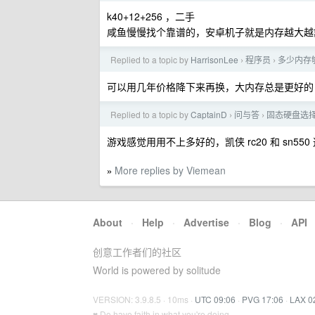
k40+12+256 ，二手
咸鱼慢慢找个靠谱的，安卓机子就是内存越大越
Replied to a topic by
HarrisonLee
程序员
多少内存
›
›
可以用几年价格降下来再换，大内存总是更好的
Replied to a topic by
CaptainD
问与答
固态硬盘选
›
›
游戏感觉用用不上多好的，凯侠 rc20 和 sn55
More replies by Viemean
»
About
·
Help
·
Advertise
·
Blog
·
API
创意工作者们的社区
World is powered by solitude
VERSION: 3.9.8.5 · 10ms ·
UTC 09:06
·
PVG 17:06
·
LAX 0
♥ Do have faith in what you're doing.