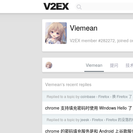
Viemean
V2EX member #282272, joined on
Viemean
提问
技
Viemean's recent replies
Replied to a topic by
coinbase
Firefox
换 Firefox 了
›
›
chrome 支持填充密码时使用 Windows Hello 了
Replied to a topic by
jeesk
Firefox
Firefox 的没
›
›
chrome 的密码填充服务是和 Android