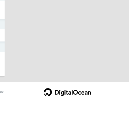
2
1
ge