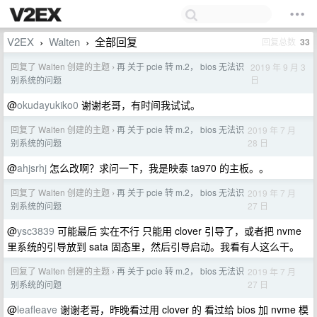
V2EX
Walten
全部回复
回复总数
33
›
›
回复了 Walten 创建的主题
再 关于 pcie 转 m.2， bios 无法识
2019 年 9 月 3
›
日
别系统的问题
@
okudayukiko0
谢谢老哥，有时间我试试。
回复了 Walten 创建的主题
再 关于 pcie 转 m.2， bios 无法识
2019 年 7 月
›
28 日
别系统的问题
@
ahjsrhj
怎么改啊？求问一下，我是映泰 ta970 的主板。。
回复了 Walten 创建的主题
再 关于 pcie 转 m.2， bios 无法识
2019 年 7 月
›
27 日
别系统的问题
@
ysc3839
可能最后 实在不行 只能用 clover 引导了，或者把 nvme
里系统的引导放到 sata 固态里，然后引导启动。我看有人这么干。
回复了 Walten 创建的主题
再 关于 pcie 转 m.2， bios 无法识
2019 年 7 月
›
27 日
别系统的问题
@
leafleave
谢谢老哥，昨晚看过用 clover 的 看过给 bios 加 nvme 模