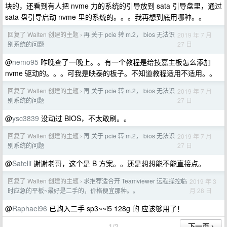
块的，还看到有人把 nvme 力的系统的引导放到 sata 引导盘里，通过
sata 盘引导启动 nvme 里的系统的。。。我再想到底用哪种。。
回复了 Walten 创建的主题
再 关于 pcie 转 m.2， bios 无法识
2019 年 7 月
›
27 日
别系统的问题
@
nemo95
昨晚查了一晚上。。有一个教程是给技嘉主板怎么添加
nvme 驱动的。。。可我是映泰的板子。不知道教程适用不适用。。
回复了 Walten 创建的主题
再 关于 pcie 转 m.2， bios 无法识
2019 年 7 月
›
27 日
别系统的问题
@
ysc3839
没动过 BIOS，不太敢刷。。
回复了 Walten 创建的主题
再 关于 pcie 转 m.2， bios 无法识
2019 年 7 月
›
27 日
别系统的问题
@
Satelli
谢谢老哥，这个是 B 方案。。还是想想能不能直接点。
回复了 Walten 创建的主题
求推荐适合开 Teamviewer 远程操控临
2019 年 3
›
月 28 日
时应急的平板~最好是二手的，价格便宜那种。。
@
Raphael96
已购入二手 sp3~~i5 128g 的 应该够用了！
1/2