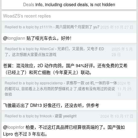
Deals
info, including closed deals, is not hidden
WoadZS's recent replies
Replied to a topic by z1111h
周六提前两个月提到了 yu7
2025 年 10 月 27 日
›
@
tongjiann
贴了哑光车衣么，好帅！
Replied to a topic by AllenCai
兄弟们，又是我，又电子 ED
2025 年 5 月
›
28 日
了，这次想跟大家要点独立游戏
苍翼：混沌效应，2D 动作肉鸽，国产 94%好评。还有免费的艾希
（已经上了）和死亡细胞（今年夏天上）联动。
Replied to a topic by appreciatemp
求推荐一款 cd 机,一体的非一体
2024 年
›
11 月 25
的都可以, 目前看上上水月雨的梦想碟机 2 了,或者有没有用过的说说
日
体验
飞傲最近出了 DM13 好像还行，还没去听，供参考
Replied to a topic by tmkook
避雷 yeelight
2024 年 10 月 17 日
›
@
loopinfor
柏曼，不过这灯具品牌已经算很高端的了。国产强如
Lipro 也不过 3 年左右。