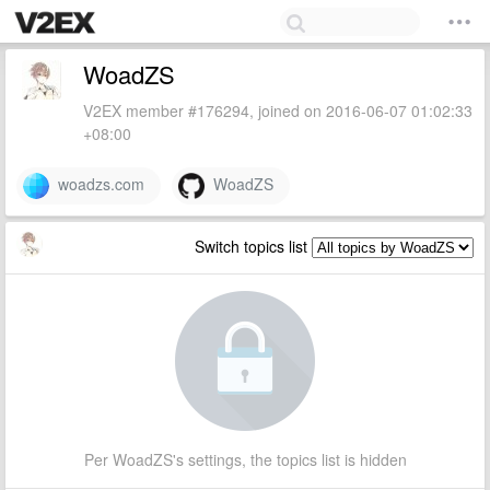
WoadZS
V2EX member #176294, joined on 2016-06-07 01:02:33
+08:00
woadzs.com
WoadZS
Switch topics list
Per WoadZS's settings, the topics list is hidden