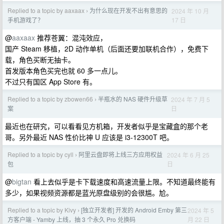
Replied to a topic by aaxaax
为什么现在开发不出有意思的
2024 年 10 月
›
17 日
手机游戏了？
@
aaxaax
推荐苍翼：混沌效应，
国产 Steam 移植，2D 动作单机（后面还要加联机合作），免费下
载，角色买断无抽卡。
首发版本角色买完也就 60 多一点儿。
不过只有国区 App Store 有。
Replied to a topic by zbowen66
半瓶水的 NAS 硬件升级草
2024 年 7 月 5
›
日
案
最近也在研究，可以看看见方机箱，开发者似乎是宝藏盒的那个老
哥。另外最近 NAS 性价比神 U 应该是 i3-12300T 吧。
Replied to a topic by cyll
阿里云盘即将上线三方应用权益
2024 年 6 月 25
›
日
包
@
bigtan
看上去似乎是卡下载速度和高速流量上限。不知道最终能有
多少，如果视频资源都是蓝光原盘级别的会很尴。尬。
Replied to a topic by Kivy
[独立开发者] 开发的 Android Emby 第三
2024 年 5
›
月 22 日
方客户端 - Yamby 上线，抽 3 个永久 Pro 兑换码