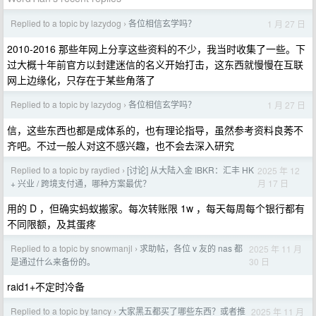
Replied to a topic by lazydog
各位相信玄学吗？
1 月 27 日
›
2010-2016 那些年网上分享这些资料的不少，我当时收集了一些。下
过大概十年前官方以封建迷信的名义开始打击，这东西就慢慢在互联
网上边缘化，只存在于某些角落了
Replied to a topic by lazydog
各位相信玄学吗？
1 月 27 日
›
信，这些东西也都是成体系的，也有理论指导，虽然参考资料良莠不
齐吧。不过一般人对这不感兴趣，也不会去深入研究
Replied to a topic by raydied
[讨论] 从大陆入金 IBKR：汇丰 HK
2025 年 12
›
月 17 日
+ 兴业 / 跨境支付通，哪种方案最优？
用的 D ，但确实蚂蚁搬家。每次转账限 1w ，每天每周每个银行都有
不同限额，及其蛋疼
Replied to a topic by snowmanjl
求助帖，各位 v 友的 nas 都
2025 年 11 月
›
30 日
是通过什么来备份的。
raid1+不定时冷备
Replied to a topic by tancy
大家黑五都买了哪些东西？或者推
2025 年 11 月
›