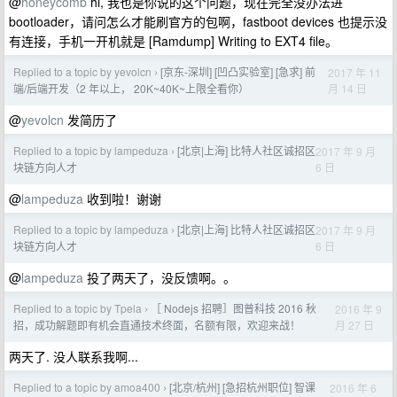
@
honeycomb
hi, 我也是你说的这个问题，现在完全没办法进
bootloader，请问怎么才能刷官方的包啊，fastboot devices 也提示没
有连接，手机一开机就是 [Ramdump] Writing to EXT4 file。
Replied to a topic by yevolcn
[京东-深圳] [凹凸实验室] [急求] 前
2017 年 11
›
月 14 日
端/后端开发（2 年以上， 20K~40K~上限全看你）
@
yevolcn
发简历了
Replied to a topic by lampeduza
[北京|上海] 比特人社区诚招区
2017 年 9 月
›
6 日
块链方向人才
@
lampeduza
收到啦！谢谢
Replied to a topic by lampeduza
[北京|上海] 比特人社区诚招区
2017 年 9 月
›
6 日
块链方向人才
@
lampeduza
投了两天了，没反馈啊。。
Replied to a topic by Tpela
［ Nodejs 招聘］图普科技 2016 秋
2016 年 9
›
月 27 日
招，成功解题即有机会直通技术终面，名额有限，欢迎来战！
两天了. 没人联系我啊...
Replied to a topic by amoa400
[北京/杭州] [急招杭州职位] 智课
2016 年 6
›