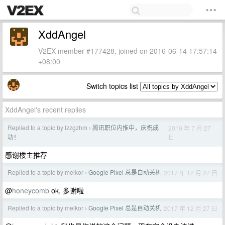
XddAngel
V2EX member #177428, joined on 2016-06-14 17:57:14
+08:00
Switch topics list
XddAngel's recent replies
Replied to a topic by lzzgzhm
腾讯职位内推中，庆祝成
2019 年 7 月 27
›
日
功！
感谢楼主推荐
Replied to a topic by melkor
Google Pixel 总是自动关机
2017 年 12 月 27 日
›
@
honeycomb
ok, 多谢啦
Replied to a topic by melkor
Google Pixel 总是自动关机
2017 年 12 月 27 日
›