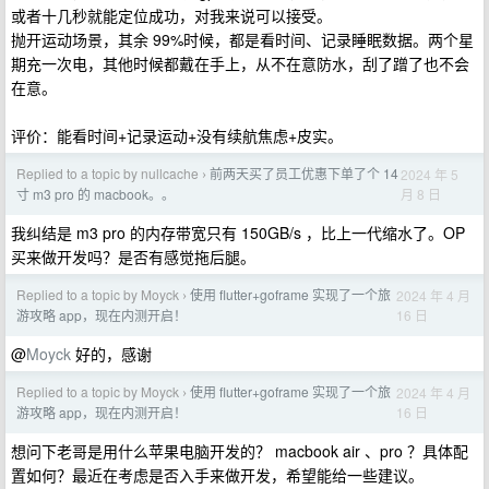
或者十几秒就能定位成功，对我来说可以接受。
抛开运动场景，其余 99%时候，都是看时间、记录睡眠数据。两个星
期充一次电，其他时候都戴在手上，从不在意防水，刮了蹭了也不会
在意。
评价：能看时间+记录运动+没有续航焦虑+皮实。
Replied to a topic by nullcache
前两天买了员工优惠下单了个 14
2024 年 5
›
月 8 日
寸 m3 pro 的 macbook。。
我纠结是 m3 pro 的内存带宽只有 150GB/s ，比上一代缩水了。OP
买来做开发吗？是否有感觉拖后腿。
Replied to a topic by Moyck
使用 flutter+goframe 实现了一个旅
2024 年 4 月
›
16 日
游攻略 app，现在内测开启！
@
Moyck
好的，感谢
Replied to a topic by Moyck
使用 flutter+goframe 实现了一个旅
2024 年 4 月
›
16 日
游攻略 app，现在内测开启！
想问下老哥是用什么苹果电脑开发的？ macbook air 、pro ？具体配
置如何？最近在考虑是否入手来做开发，希望能给一些建议。