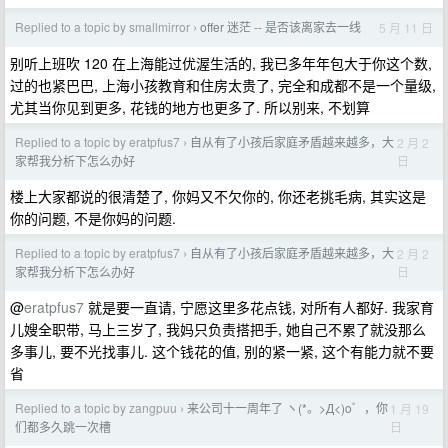
Replied to a topic by smallmirror
offer 迷茫 -- 是否该离家去一线
5 月 11 日
›
别听上班吹 120 在上海能过优渥生活的, 我已多年年包大于你这个数,
过的也紧巴巴, 上海小孩教育和住房太贵了, 完全和成都不是一个量级,
尤其当你见到更多, 花钱的地方也更多了. 所以别来, 不划算
Replied to a topic by eratpfus7
自从有了小孩后家庭矛盾越来越多，大
2 月 2
›
日
家帮我分析下怎么办好
楼上大家都说的很清楚了, 你妈又不欠你的, 你还老挑毛病, 其实这是
你的问题, 不是你妈的问题.
Replied to a topic by eratpfus7
自从有了小孩后家庭矛盾越来越多，大
2 月 2
›
日
家帮我分析下怎么办好
@
eratpfus7
就是要一直请, 宁愿这里多花点钱, 对所有人都好. 我家育
儿嫂全职带, 马上三岁了, 我妈只负责搭把手, 她自己不累了就没那么
多事儿, 要不光找事儿. 这个钱花的值, 别的紧一紧, 这个有能力就不要
省
Replied to a topic by zangpuu
来公司十一周年了 ヽ(*。>Д<)o゜，你
1 月 19
›
日
们都多久跳一次槽