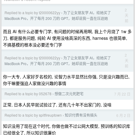
2
Replied to a topic by t20000622yy
为了让女朋友学 AI，给她买了
›
天
MacBook Pro，开了每月 200 刀的 GPT，她却说我一直在压迫她
前
而且 AI 有什么必要专门学, 有问题的时候再用啊, 我上个月烧了 1w 多
刀, 都是服务问题, 纯轮 AI 使用没啥高深的东西, harness 也很简单,
不搞基模的根本没必要还专门学
2
Replied to a topic by t20000622yy
为了让女朋友学 AI，给她买了
›
天
MacBook Pro，开了每月 200 刀的 GPT，她却说我一直在压迫她
前
你一大专, 人家好歹名校的, 论智力水平显然比你强, 只是没兴趣而已,
你干嘛要强迫人家做没兴趣的事情
Replied to a topic by 052678
想做二次元死肥宅
7 月 22 日
›
正常, 日本人民早就试验过了, 还有几十年不出家门的, 没啥
Replied to a topic by spitfireuptown
知识付费有没有搞头
6 月 2 日
›
知识没用了现在这个时代, 你做也做不过公网大模型, 预训练的知识库
已经很全了, 所以知识很廉价