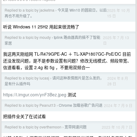
Replied to a topic by jacketma
今天是 Win10 的圆寂日，以后
2025 年 10 月
›
15 日
再也不用升级了。
听说 Windows 11 25H2 用起来很流畅了
Replied to a topic by moudy
tplink 路由器真的搞不了智能
2025 年 7 月 13
›
日
家居
我这两天刚组网 TL-R479GPE-AC ＋ TL-XAP1807GC-PoE/DC 目前
还没发现问题，是不是参数设置有问题？修改无线模式、频段带宽、
信道看看，设置 2.4g 和 5g ，不要用双频合一
Replied to a topic by lucasj
请问这种表情图片是怎么发的，
2024 年 8 月
›
28 日
是有什么插件吗
https://i.imgur.com/ynF3Bez.jpeg
测试
Replied to a topic by Peanut13
Chrome 加载谷歌广告闪退
2024 年 7 月 9 日
›
把插件全关了在试试看
Replied to a topic by overthemoon
宽带网速问题
2023 年 10 月 7 日
›