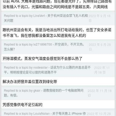
以前 ADSL 大概率是线路问题，现在都是光纤了，先排除自己路由有
没有插入千兆口，光猫和路由之间的网线是不是超五类、六类网线
Replied to a topic by LinsVert
关于杭州亚运会禁飞无人机相
2023 年 9 月 16
›
日
关问题
跟杭州亚运会有关，我是当地派出所打电话给我的，也签了安全承诺
书不准飞，我在想我都没备案怎么知道我有无人机的
Replied to a topic by lx271896700
开空调冷，不开又热。
2023 年 6 月 28
›
日
怎么解？
开除湿模式，蒸发空气湿度会感觉到不会那么热了
Replied to a topic by nodesolar
话说为什么公路的井盖总是不
2022 年 11
›
月 18 日
平，明明按理论是可以做的和道路齐平
解决办法把窨井盖位置改到绿化带
Replied to a topic by gkair
请教我碰到的一个电脑故障问
2022 年 11 月 18
›
日
题，有偿。
凭感觉像供电不足引起的
Replied to a topic by LouisNolan
关于每天晚上 iPhone 待
2022 年 10 月 28
›