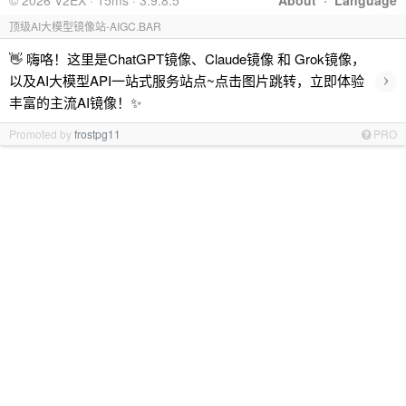
© 2026 V2EX · 15ms · 3.9.8.5
About
·
Language
顶级AI大模型镜像站-AIGC.BAR
👋 嗨咯！这里是ChatGPT镜像、Claude镜像 和 Grok镜像，
›
以及AI大模型API一站式服务站点~点击图片跳转，立即体验
丰富的主流AI镜像！✨
Promoted by
frostpg11
PRO