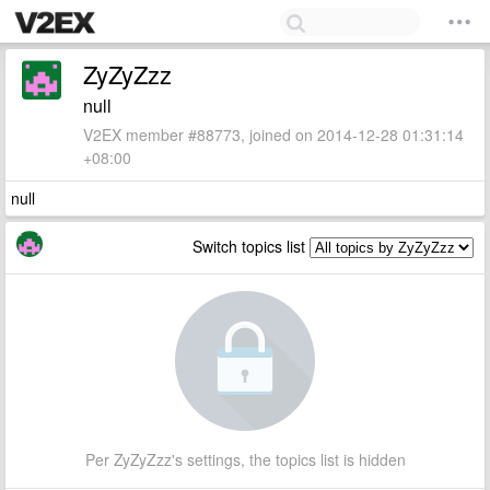
ZyZyZzz
null
V2EX member #88773, joined on 2014-12-28 01:31:14
+08:00
null
Switch topics list
Per ZyZyZzz's settings, the topics list is hidden