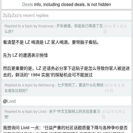
Deals
info, including closed deals, is not hidden
ZyZyZzz's recent replies
Replied to a topic by ihuanxue
开车被撞，但是自己喝酒了怎
2019 年 2 月 9
›
日
么办？
看清楚不是 LZ 喝酒是 LZ 家人喝酒，要带脑子看贴。
先为 LZ 的遭遇表示惋惜
然后更重要的是，LZ 还请务必分享下这贴子是怎么导致你家人被送进
去的，鲜活的“ 1984 实施”的探秘机会可不能放过
Replied to a topic by fatcheung
七夕快到了，要送什么礼物给
2018 年 8 月
›
13 日
女朋友比较好？
@
Livid
Replied to a topic by Livid
关于“中文互联网上的无信息量习
2018 年 8 月 4
›
日
惯”
我想询问 Livid 一点：“日益严重的社区话题质量下降与各种争吵是否