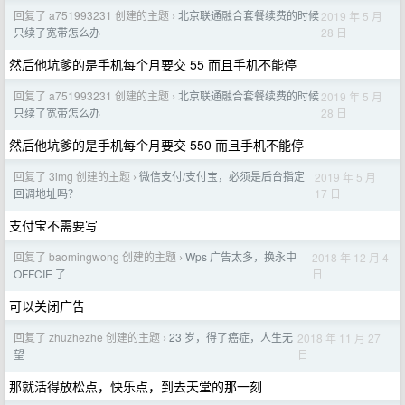
回复了 a751993231 创建的主题
北京联通融合套餐续费的时候
2019 年 5 月
›
28 日
只续了宽带怎么办
然后他坑爹的是手机每个月要交 55 而且手机不能停
回复了 a751993231 创建的主题
北京联通融合套餐续费的时候
2019 年 5 月
›
28 日
只续了宽带怎么办
然后他坑爹的是手机每个月要交 550 而且手机不能停
回复了 3img 创建的主题
微信支付/支付宝，必须是后台指定
2019 年 5 月
›
17 日
回调地址吗？
支付宝不需要写
回复了 baomingwong 创建的主题
Wps 广告太多，换永中
2018 年 12 月 4
›
日
OFFCIE 了
可以关闭广告
回复了 zhuzhezhe 创建的主题
23 岁，得了癌症，人生无
2018 年 11 月 27
›
日
望
那就活得放松点，快乐点，到去天堂的那一刻