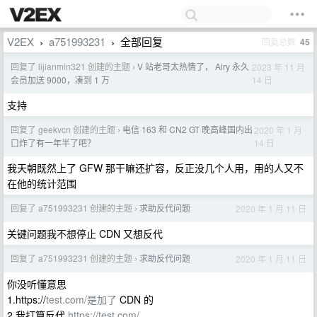
V2EX
a751993231
全部回复
回复总数
45
›
›
回复了 lijianmin321 创建的主题
V 站老哥太热情了， Airy 永久
2023 年 11 月
›
14 日
会员加送 9000，凑到 1 万
支持
回复了 geekvcn 创建的主题
电信 163 和 CN2 GT 晚高峰国内出
2020 年 1 月
›
14 日
口炸了有一年半了吧？
我天朝既然上了 GFW 那干嘛还扩容，反正没几个人用，用的人又不
在他的统计范围
回复了 a751993231 创建的主题
求助反代问题
2020 年 1 月 11 日
›
关键问题我不想停止 CDN 又想反代
回复了 a751993231 创建的主题
求助反代问题
2020 年 1 月 11 日
›
你没听懂意思
1.https://
test.com/是加了
CDN 的
2.我打算反代
https://test.com/