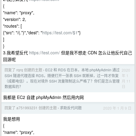
{
"name": "proxy",
"version": 2,
"routes": [
{"src": "/(.*)","dest": "
https://test.com/$1
"}
]
}
3.我希望反代
https://test.com/
但是我不想走 CDN 怎么让他反代自己
回源呢
回复了 rqrq 创建的主题
EC2 和 RDS 在日本，本地 phpMyAdmin 通过
2020
›
年 1
SSH 隧道代理连接 RDS，随便打开一张表 SSH 就断掉，过一阵才恢复
月 11
（成都电信）。现在对境外 SSH 流量限制这么严格了？你们是怎么管理
日
数据库的？
我都是 EC2 自建 phpMyAdmin 然后用内网
回复了 a751993231 创建的主题
求助反代问题
2020 年 1 月 9 日
›
我是想用
{
"name": "proxy",