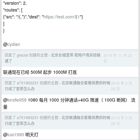
"version": 2,
"routes": [
{"src": "/(.*)","dest": "
https://test.com/$1
"}
]
}
@
cydian
回复了 glacial 创建的主题
北京长城宽带 把用户甩买给联
2019 年 11 月 23
›
日
通了
联通现在已经 500M 起步 1000M 打底
回复了 a751993231 创建的主题
北京联通融合套餐续费的时候
2019 年 5 月
›
29 日
只续了宽带怎么办
@
kindle958
1080 每月 1000 分钟通话+40G 限速（ 100G 断网） 流
量
回复了 a751993231 创建的主题
北京联通融合套餐续费的时候
2019 年 5 月
›
28 日
只续了宽带怎么办
@
lusi1990
明天打