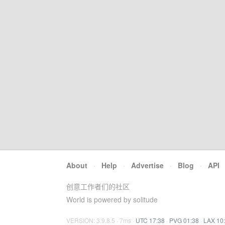
About
·
Help
·
Advertise
·
Blog
·
API
创意工作者们的社区
World is powered by solitude
VERSION: 3.9.8.5 · 7ms ·
UTC 17:38
·
PVG 01:38
·
LAX 10