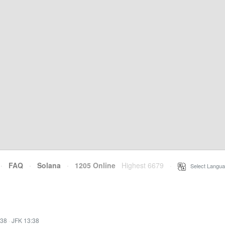
·
FAQ
·
Solana
·
1205 Online
Highest 6679
·
Select Langua
:38
·
JFK 13:38