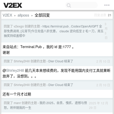
V2EX
allposs
全部回复
回复总数
21
›
›
3
回复了 v2exgo 创建的主题
https://terminal.pub , Codex/OpenAI/GPT 全
›
月
部免费调用, [元宵节]今日充值八折优惠， claude 逆向低至 2 毛一刀，周五
3
抽奖持续盖楼中
日
来自站点：Terminal.Pub ，我的 id 是:1777 。
谢谢
回复了 Shirley2Hill 创建的主题
Dler Cloud 结束了
2 月 10 日
›
@
Shirley2Hill
前几天本来想续费的，发现不能用国内支付工具就果断
放弃了，没想到。。。
回复了 Shirley2Hill 创建的主题
Dler Cloud 结束了
2 月 10 日
›
还有一个月才过期
回复了 manr 创建的主题
我的 2025，自责、愧疚、遗憾与愤
2025 年 12 月
›
29 日
怒，将伴随我的一生