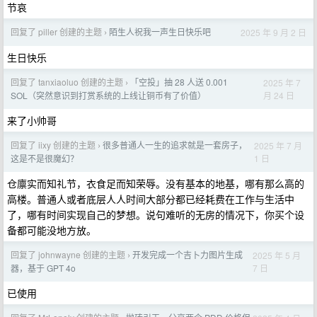
节哀
回复了 piller 创建的主题
陌生人祝我一声生日快乐吧
2025 年 9 月 2 日
›
生日快乐
回复了 tanxiaoluo 创建的主题
「空投」抽 28 人送 0.001
2025 年 7
›
月 24 日
SOL（突然意识到打赏系统的上线让铜币有了价值）
来了小帅哥
回复了 iixy 创建的主题
很多普通人一生的追求就是一套房子，
2025 年 7 月
›
1 日
这是不是很魔幻？
仓廪实而知礼节，衣食足而知荣辱。没有基本的地基，哪有那么高的
高楼。普通人或者底层人人时间大部分都已经耗费在工作与生活中
了，哪有时间实现自己的梦想。说句难听的无房的情况下，你买个设
备都可能没地方放。
回复了 johnwayne 创建的主题
开发完成一个吉卜力图片生成
2025 年 5 月
›
7 日
器，基于 GPT 4o
已使用