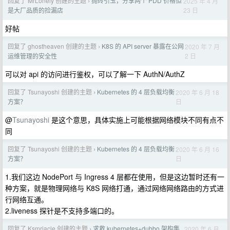
回复了 MrLonely 创建的主题
抛砖引玉，分享两个 PDD 价格但
2025 年 4 月
›
23 日
是大厂品质的捡漏店
好帖
回复了 ghostheaven 创建的主题
K8S 的 API server 暴露在公网
2020 年 7 月
›
2 日
运维管理的安全性
可以对 api 的访问进行鉴权，可以了解一下 AuthN/AuthZ
回复了 Tsunayoshi 创建的主题
Kubernetes 的 4 层负载均衡
2020 年 6 月 18
›
日
方案？
@
Tsunayoshi
是这个意思，具体实施上可能根据网络模块不同有点不
同
回复了 Tsunayoshi 创建的主题
Kubernetes 的 4 层负载均衡
2020 年 6 月 16
›
日
方案？
1.我们这边 NodePort 与 Ingress 4 层都在使用，但是这边暂时还有一
种方案，就是物理网络与 K8S 网络打通，通过网络网络路由的方式进
行网络互通。
2.liveness 探针是不支持多端口的。
回复了 Ksmriacle 创建的主题
求救 kubernetes+dubbo 架构集
2020 年 6 月
›