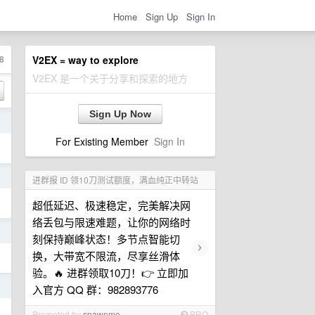
Home
Sign Up
Sign In
8
V2EX = way to explore
V2EX 是一个关于分享和探索的地方
Sign Up Now
日
For Existing Member
Sign In
日
进群报 ID 领10刀测试额度，满血纯正中转站
超低延迟、极速稳定，完美解决网
络丢包与限速难题，让你的网络时
日
刻保持巅峰状态！多节点智能切
›
换，大带宽不限流，尽享丝滑体
验。🔥 进群领取10刀！👉 立即加
日
入官方 QQ 群：982893776
Promoted by
spawnme
PRO