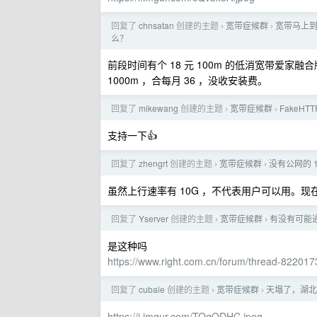
回复了
chnsatan
创建的主题
宽带症候群
宽带马上到期
›
›
么？
前段时间有个 18 元 100m 的低消宽带爱家融
1000m ，合每月 36 ，没收安装费。
回复了
mikewang
创建的主题
宽带症候群
FakeHT
›
›
支持一下👍
回复了
zhengrt
创建的主题
宽带症候群
没有公网的 
›
›
虽然上行速率有 10G ，不代表用户可以用。现在
回复了
Yserver
创建的主题
宽带症候群
有没有可能通
›
›
是这种吗
https://www.right.com.cn/forum/thread-822017
回复了
cubale
创建的主题
宽带症候群
天塌了，湖北
›
›
https://i.imgur.com/TOqODHC.jpeg