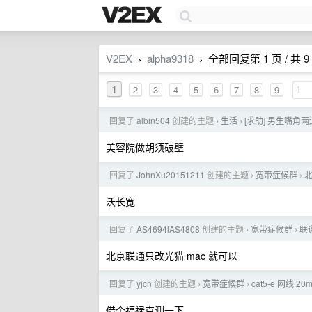
V2EX
alpha9318
全部回复第 1 页 / 共 9
›
›
1
2
3
4
5
6
7
8
9
回复了
albin504
创建的主题
生活
[求助] 男生嘴
›
›
美容院做胡须破壁
回复了
JohnXu20151211
创建的主题
宽带症候群
›
›
沃长宽
回复了
AS4694lAS4808
创建的主题
宽带症候群
联
›
›
北京联通只改光猫 mac 就可以
回复了
yjcn
创建的主题
宽带症候群
cat5-e 网线
›
›
借个福禄克测一下