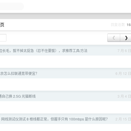
 页
回复总数
16
❮
❯
角两边长毛，拔不掉太捉急（忍不住要拔），求推荐工具/方法
7 月 6 
北京怎么拉联通宽带便宜？
6 月 12 
通自己换 2.5G 光猫断线
3 月 4 
 20m 网线测试仪测试 8 根线都正常，但握手只有 100mbps 是什么原因呢？
2 月 15 