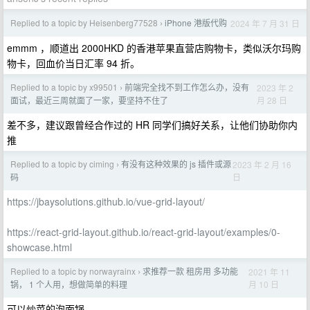
Replied to a topic by Heisenberg77528
iPhone 港版代购
2024 年 7 月 31 日
›
emmm ，顺道出 2000HKD 的香港苹果直营店购物卡，类似沃尔玛购
物卡，回血价当日汇率 94 折。
Replied to a topic by x99501
前端完全找不到工作怎么办，没有
2023 年 2
›
月 28 日
面试，最近三周就面了一家，要坚持不住了
差不多，建议跟曾经合作过的 HR 同学们搞好关系，让他们协助你内
推
Replied to a topic by ciming
有没有这种效果的 js 插件或源
2023 年 2 月 16
›
日
码
https://jbaysolutions.github.io/vue-grid-layout/
https://react-grid-layout.github.io/react-grid-layout/examples/0-
showcase.html
Replied to a topic by norwayrainx
求推荐一款 租房用 多功能
2021 年 11
›
月 10 日
锅， 1 个人用，想做简单的料理
可以炒菜的泡面锅