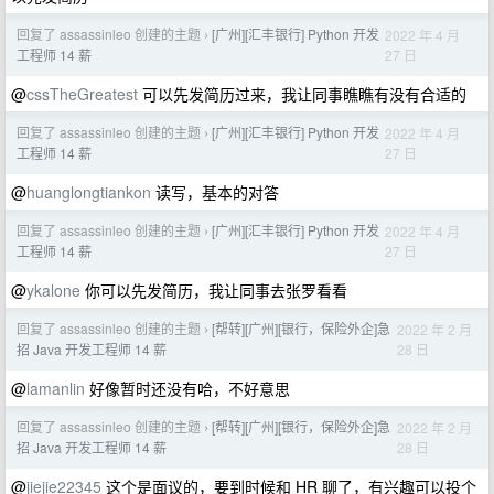
回复了 assassinleo 创建的主题
[广州][汇丰银行] Python 开发
2022 年 4 月
›
27 日
工程师 14 薪
@
cssTheGreatest
可以先发简历过来，我让同事瞧瞧有没有合适的
回复了 assassinleo 创建的主题
[广州][汇丰银行] Python 开发
2022 年 4 月
›
27 日
工程师 14 薪
@
huanglongtiankon
读写，基本的对答
回复了 assassinleo 创建的主题
[广州][汇丰银行] Python 开发
2022 年 4 月
›
27 日
工程师 14 薪
@
ykalone
你可以先发简历，我让同事去张罗看看
回复了 assassinleo 创建的主题
[帮转][广州][银行，保险外企]急
2022 年 2 月
›
28 日
招 Java 开发工程师 14 薪
@
lamanlin
好像暂时还没有哈，不好意思
回复了 assassinleo 创建的主题
[帮转][广州][银行，保险外企]急
2022 年 2 月
›
28 日
招 Java 开发工程师 14 薪
@
jiejie22345
这个是面议的，要到时候和 HR 聊了，有兴趣可以投个