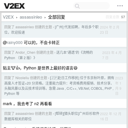
V2EX
assassinleo
全部回复
回复总数
57
›
›
回复了 assassinleo 创建的主题
[广州] 代发招聘，年后多个职
2024 年 2 月
›
23 日
位，欢迎投递
@
rainy000
可以的，不会卡转正
回复了 Andor_Chen 创建的主题
送几本“通透”的《流畅的
2023 年 4 月
›
7 日
Python （第 2 版）》
贴主🐮👍，Python 是世界上最好的语言😄
回复了 Nicoleliu 创建的主题
[🇯🇵赴日工作移民] 位于东京秋叶原，拥有
2023
›
年 1
高度人才签证+20 分资格。注重能力提升：考资格费用报销、技术分享、
月 9
头脑风暴以及云技术培训等。急需 Java , C/C++, VB.Net, COBOL, PHP ,
日
Python 等
mark ，我去考了 n2 再看看
回复了 assassinleo 创建的主题
[帮转][猎头职位]广州巨杉软件
2022 年 12 月
›
16 日
数据库相关的职位