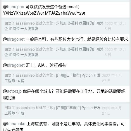
@
buhuipao
可以试试发去这个备选 email：
YXNzYXNzaW5sZW81MTJAZ21haWwuY29t
回复了 assassinleo 创建的主题
少加班 多福利 氛围好的广州外
2022 年 12 月
›
5 日
企 IT 岗位 一大波来袭
@
idragonet
一般是本科，有些职位大专也行，就是经验会比较有要求
回复了 assassinleo 创建的主题
少加班 多福利 氛围好的广州外
2022 年 12 月
›
5 日
企 IT 岗位 一大波来袭
@
idragonet
汇丰，AIA ，渣打都有
回复了 assassinleo 创建的主题
[广州][汇丰银行] Python 开发
2022 年 4 月
›
27 日
工程师 14 薪
@
actorzjp
你是在哪个城市？可能是需要在工作地，异地的话需要经
理批准
回复了 assassinleo 创建的主题
[广州][汇丰银行] Python 开发
2022 年 4 月
›
27 日
工程师 14 薪
@
hhhanako
上海应该有，可能不是汇丰的，具体要让同事看看，可
以先发简历