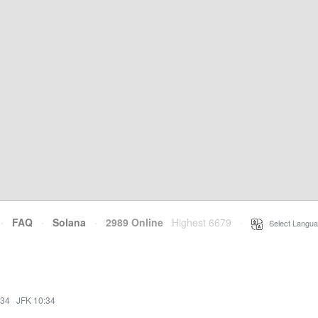
·
FAQ
·
Solana
·
2989 Online
Highest 6679
·
Select Langua
:34
·
JFK 10:34