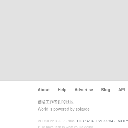
About
·
Help
·
Advertise
·
Blog
·
API
创意工作者们的社区
World is powered by solitude
VERSION: 3.9.8.5 · 9ms ·
UTC 14:34
·
PVG 22:34
·
LAX 07
♥ Do have faith in what you're doing.